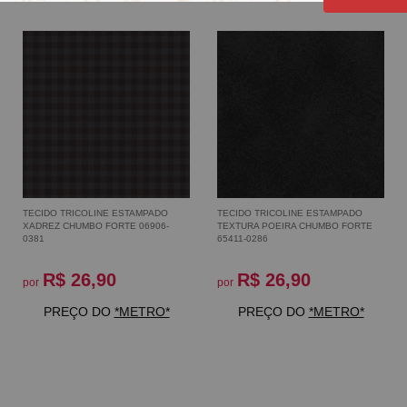
TECIDO TRICOLINE ESTAMPADO
TECIDO TRICOLINE ESTAMPADO
XADREZ CHUMBO FORTE 06906-
TEXTURA POEIRA CHUMBO FORTE
0381
65411-0286
R$ 26,90
R$ 26,90
por
por
PREÇO DO
*METRO*
PREÇO DO
*METRO*