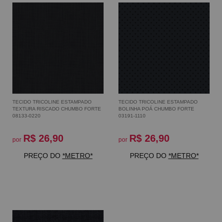
TECIDO TRICOLINE ESTAMPADO
TECIDO TRICOLINE ESTAMPADO
TEXTURA RISCADO CHUMBO FORTE
BOLINHA POÁ CHUMBO FORTE
08133-0220
03191-1110
R$ 26,90
R$ 26,90
por
por
PREÇO DO
*METRO*
PREÇO DO
*METRO*