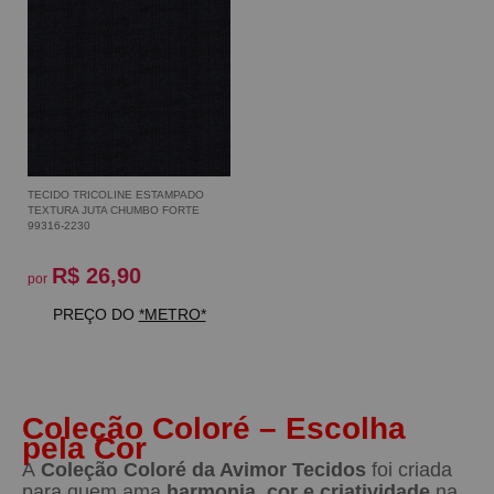
TECIDO TRICOLINE ESTAMPADO
TEXTURA JUTA CHUMBO FORTE
99316-2230
R$ 26,90
por
PREÇO DO
*METRO*
Coleção Coloré – Escolha
pela Cor
A
Coleção Coloré da Avimor Tecidos
foi criada
para quem ama
harmonia, cor e criatividade
na