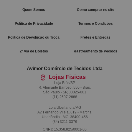
Quem Somos
Como comprar no site
Política de Privacidade
Termos e Condições
Politica de Devolução ou Troca
Fretes e Entregas
2ª Via de Boletos
Rastreamento de Pedidos
Avimor Comércio de Tecidos Ltda
Lojas Fisicas
Loja Brás/SP
R. Almirante Barroso, 550 - Brás,
São Paulo - SP, 03025-001
(11)
2697-2888
Loja Uberlândia/MG
Av. Fernando Vilela, 619 - Martins,
Uberlândia - MG, 38400-456
(34)
3211-3376
CNPJ: 15.358.825/0001-50