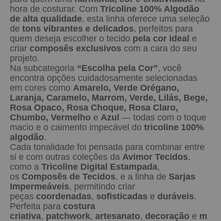
hora de costurar. Com
Tricoline 100% Algodão
de alta qualidade
, esta linha oferece uma seleção
de
tons vibrantes e delicados
, perfeitos para
quem deseja escolher o tecido
pela cor ideal
e
criar
composês exclusivos
com a cara do seu
projeto.
Na subcategoria
“Escolha pela Cor”
, você
encontra opções cuidadosamente selecionadas
em cores como
Amarelo, Verde Orégano,
Laranja, Caramelo, Marrom, Verde, Lilás, Bege,
Rosa Opaco, Rosa Choque, Rosa Claro,
Chumbo, Vermelho
e
Azul
— todas com o toque
macio e o caimento impecável do
tricoline 100%
algodão
.
Cada tonalidade foi pensada para combinar entre
si e com outras coleções da
Avimor Tecidos
,
como a
Tricoline Digital Estampada
,
os
Composês de Tecidos
, e a linha de
Sarjas
Impermeáveis
, permitindo criar
peças
coordenadas
,
sofisticadas
e
duráveis
.
Perfeita para
costura
criativa
,
patchwork
,
artesanato
,
decoração
e
m