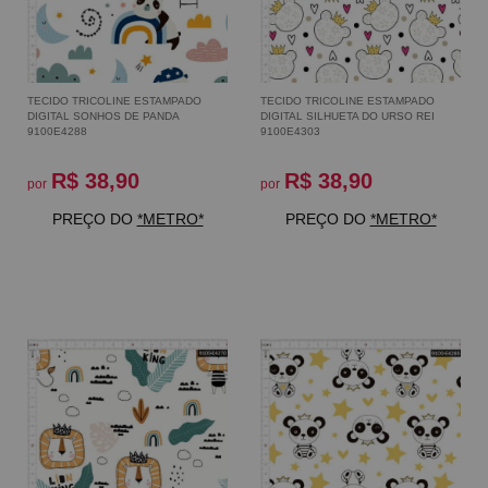
TECIDO TRICOLINE ESTAMPADO
TECIDO TRICOLINE ESTAMPADO
DIGITAL SONHOS DE PANDA
DIGITAL SILHUETA DO URSO REI
9100E4288
9100E4303
R$ 38,90
R$ 38,90
por
por
PREÇO DO
*METRO*
PREÇO DO
*METRO*