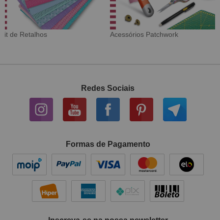
s Patchwork
Tecido Digital
Sarja Im
Redes Sociais
Formas de Pagamento