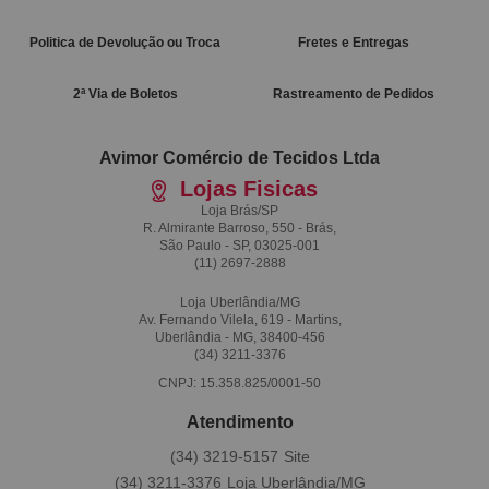
Politica de Devolução ou Troca
Fretes e Entregas
2ª Via de Boletos
Rastreamento de Pedidos
Avimor Comércio de Tecidos Ltda
Lojas Fisicas
Loja Brás/SP
R. Almirante Barroso, 550 - Brás,
São Paulo - SP, 03025-001
(11)
2697-2888
Loja Uberlândia/MG
Av. Fernando Vilela, 619 - Martins,
Uberlândia - MG, 38400-456
(34)
3211-3376
CNPJ: 15.358.825/0001-50
Atendimento
(34)
3219-5157
(34)
3211-3376