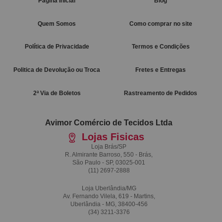
Página Inicial
Blog
Quem Somos
Como comprar no site
Política de Privacidade
Termos e Condições
Politica de Devolução ou Troca
Fretes e Entregas
2ª Via de Boletos
Rastreamento de Pedidos
Avimor Comércio de Tecidos Ltda
Lojas Fisicas
Loja Brás/SP
R. Almirante Barroso, 550 - Brás,
São Paulo - SP, 03025-001
(11)
2697-2888
Loja Uberlândia/MG
Av. Fernando Vilela, 619 - Martins,
Uberlândia - MG, 38400-456
(34)
3211-3376