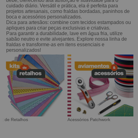
bebê, oferecendo alta absorção e suavidade para o
cuidado diário. Versátil e prática, ela é perfeita para
projetos artesanais, como fraldas bordadas, paninhos de
boca e acessórios personalizados.
Dica para artesãos: combine com tecidos estampados ou
apliques para criar peças exclusivas e criativas.
Para garantir a durabilidade, lave em água fria, utilize
sabão neutro e evite alvejantes. Explore nossa linha de
fraldas e transforme-as em itens essenciais e
personalizados!
Patchwork
Tecido Digital
Sarja Impe