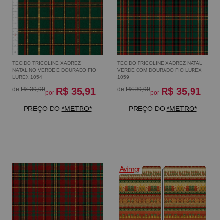
TECIDO TRICOLINE XADREZ
TECIDO TRICOLINE XADREZ NATAL
NATALINO VERDE E DOURADO FIO
VERDE COM DOURADO FIO LUREX
LUREX 1054
1059
de
R$ 39,90
R$ 35,91
de
R$ 39,90
R$ 35,91
por
por
PREÇO DO
*METRO*
PREÇO DO
*METRO*