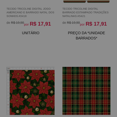
TECIDO TRICOLINE DIGITAL JOGO
TECIDO TRICOLINE DIGITAL
AMERICANO E BARRADO NATAL DOS
BARRADO ESTAMPADO TRADIÇÕES
SONHOS A5418
NATALINAS A5421
de
R$ 19,90
R$ 17,91
de
R$ 19,90
R$ 17,91
por
por
UNITÁRIO
PREÇO DA *UNIDADE
BARRADOS*