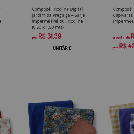
l
Composê Tricoline Digital
Composê Tr
Jardim da Preguiça + Sarja
Capivaras 
e
Impermeável ou Tricoline
Impermeáve
(0,50 x 1,50 mts)
R$ 31,39
R
por
a partir de
R$ 4
até
UNITÁRIO