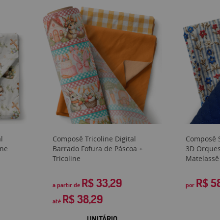
l
Composê Tricoline Digital
Composê S
ine
Barrado Fofura de Páscoa +
3D Orquest
Tricoline
Matelassê 
R$ 33,29
R$ 5
a partir de
por
R$ 38,29
até
UNITÁRIO