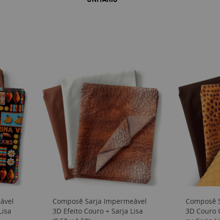
ável
Composê Sarja Impermeável
Composê S
Lisa
3D Efeito Couro + Sarja Lisa
3D Couro 