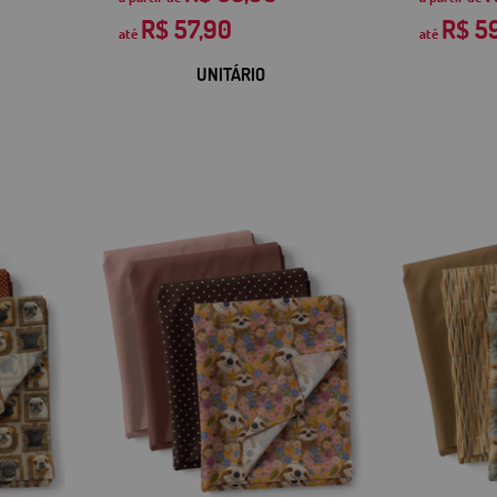
R$ 57,90
R$ 5
até
até
UNITÁRIO