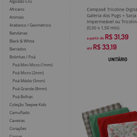
Algodão Crú
Composê Tricoline Digita
Africano
Galeria dos Pugs + Sarja
Animais
Impermeável ou Tricolin
Arabesco / Geométrico
(0,50 x 1,50 mts)
Bandanas
R$ 31,39
a partir de
Black & White
R$ 33,19
até
Barrados
Bolinhas / Poá
UNITÁRIO
Poá Mini Micro (1mm)
Poá Micro (2mm)
Poá Médio (5mm)
Poá Grande (8mm)
Poá Bolhas
Coleção Teepee Kids
Camuflado
Caveiras
Corações
Coroas