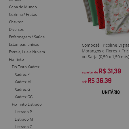
Copa do Mundo
Cozinha / Frutas
Chevron
Diversos
Enfermagem / Saúde
Estampas Juninas
Composê Tricoline Digita
Morangos e Flores + Tric
Estrela, Lua e Nuvem
ou Sarja (0,50 x 1,50 mts
Fio Tinto
Fio Tinto Xadrez
R$ 31,39
a partir de
Xadrez P
R$ 36,39
até
Xadrez M
Xadrez G
UNITÁRIO
Xadrez GG
Fio Tinto Listrado
Listrado P
Listrado M
Listrado G