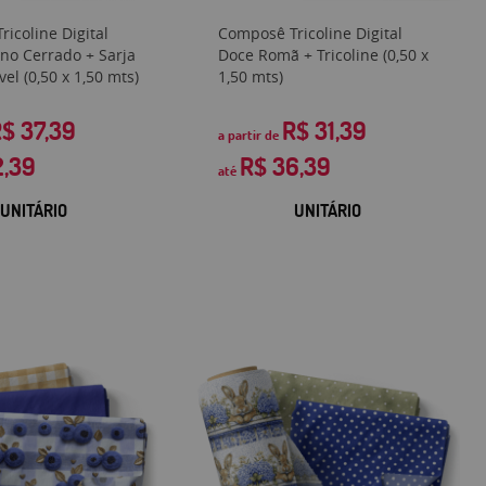
icoline Digital
Composê Tricoline Digital
no Cerrado + Sarja
Doce Romã + Tricoline (0,50 x
l (0,50 x 1,50 mts)
1,50 mts)
$ 37,39
R$ 31,39
a partir de
2,39
R$ 36,39
até
UNITÁRIO
UNITÁRIO