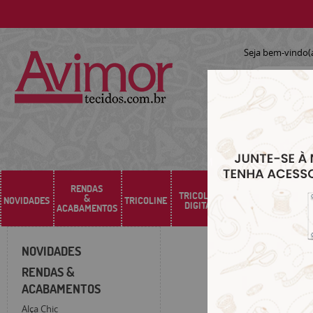
Seja bem-vindo(
RENDAS
TRICOLINE
&
NOVIDADES
TRICOLINE
SARJA
SINTÉTICO
DIGITAL
ACABAMENTOS
NOVIDADES
RENDAS &
ACABAMENTOS
Alça Chic