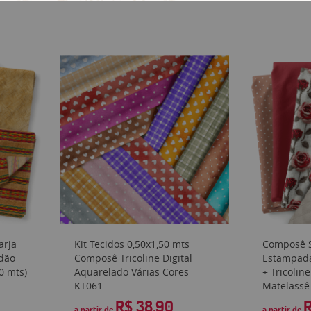
arja
Kit Tecidos 0,50x1,50 mts
Composê S
dão
Composê Tricoline Digital
Estampada
0 mts)
Aquarelado Várias Cores
+ Tricolin
KT061
Matelassê 
R$ 38,90
R
a partir de
a partir de