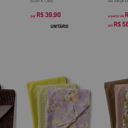
(0,50 x 1,50)
ou Sarja Li
R$ 39,90
R
por
a partir de
R$ 5
até
UNITÁRIO