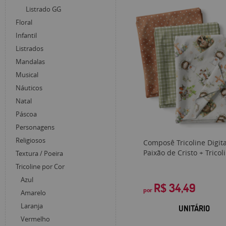
Listrado GG
Floral
Infantil
Listrados
Mandalas
Musical
Náuticos
Natal
Páscoa
Personagens
Religiosos
Composê Tricoline Digita
Paixão de Cristo + Tricol
Textura / Poeira
Tricoline por Cor
Azul
R$ 34,49
por
Amarelo
Laranja
UNITÁRIO
Vermelho