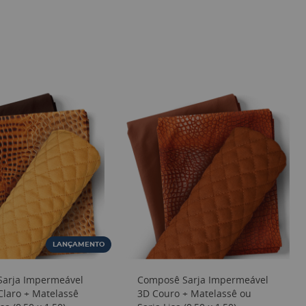
LANÇAMENTO
arja Impermeável
Composê Sarja Impermeável
Claro + Matelassê
3D Couro + Matelassê ou