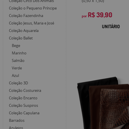
(0,50 x 1,50)
Coleção Circo Dos Animais
Coleção o Pequeno Príncipe
R$ 39,90
Coleção Fazendinha
por
Coleção Jesus, Maria e José
UNITÁRIO
Coleção Aquarela
Coleção Ballet
Bege
Marinho
Salmão
Verde
Azul
Coleção 3D
Coleção Costureira
Coleção Encanto
Coleção Suspiros
Coleção Capulana
Barrados
Azulejos