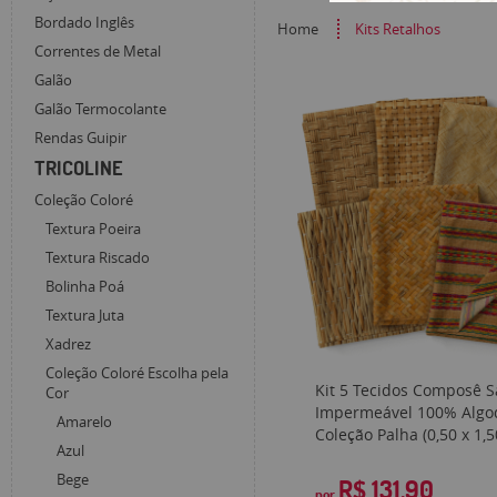
Bordado Inglês
Home
Kits Retalhos
Correntes de Metal
Galão
Galão Termocolante
Rendas Guipir
TRICOLINE
Coleção Coloré
Textura Poeira
Textura Riscado
Bolinha Poá
Textura Juta
Xadrez
Coleção Coloré Escolha pela
Kit 5 Tecidos Composê S
Cor
Impermeável 100% Algo
Amarelo
Coleção Palha (0,50 x 1,5
Azul
Bege
R$ 131,90
por