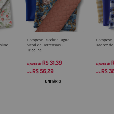
l
Composê Tricoline Digital
Composê Tr
oline
Vitral de Hortênsias +
Xadrez de 
)
Tricoline
R$ 31,39
R
a partir de
a partir de
R$ 56,29
R$ 3
até
até
UNITÁRIO