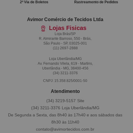
2ª Via de Boletos
Rastreamento de Pedidos
Avimor Comércio de Tecidos Ltda
Lojas Fisicas
Loja Brás/SP
R. Almirante Barroso, 550 - Brás,
São Paulo - SP, 03025-001
(11)
2697-2888
Loja Uberlândia/MG
Av. Fernando Vilela, 619 - Martins,
Uberlândia - MG, 38400-456
(34)
3211-3376
CNPJ: 15.358.825/0001-50
Atendimento
(34)
3219-5157
(34)
3211-3376
De Segunda a Sexta, das 8h40 às 17h40 e aos sábados das
8h30 às 11h40
contato@avimortecidos.com.br