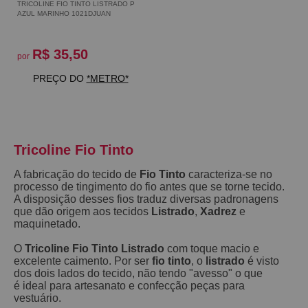
TRICOLINE FIO TINTO LISTRADO P
AZUL MARINHO 1021DJUAN
R$ 35,50
por
PREÇO DO
*METRO*
Tricoline Fio Tinto
A fabricação do tecido de
Fio Tinto
caracteriza-se no
processo de tingimento do fio antes que se torne tecido.
A disposição desses fios traduz diversas padronagens
que dão origem aos tecidos
Listrado
,
Xadrez
e
maquinetado.
O
Tricoline Fio Tinto Listrado
com toque macio e
excelente caimento. Por ser
fio tinto
, o
listrado
é visto
dos dois lados do tecido, não tendo "avesso" o que
é ideal para artesanato e confecção peças para
vestuário.