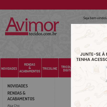
Seja bem-vindo(
RENDAS
TRICOLINE
&
NOVIDADES
TRICOLINE
SARJA
SINTÉTICO
DIGITAL
ACABAMENTOS
NOVIDADES
RENDAS &
ACABAMENTOS
Alça Chic