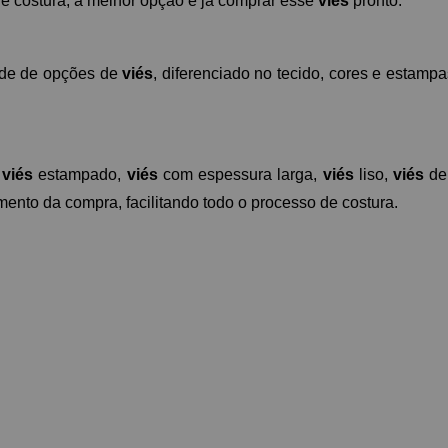
e costura, a melhor opção é já comprar esse 
viés
 pronto.
de de opções de 
viés
, diferenciado no tecido, cores e estamp
 
viés
 estampado, 
viés
 com espessura larga, 
viés
 liso, 
viés
 de
ento da compra, facilitando todo o processo de costura.