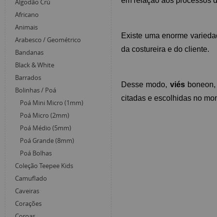
em relação aos processos d
Algodão Crú
Africano
Animais
Existe uma enorme varieda
Arabesco / Geométrico
da costureira e do cliente.
Bandanas
Black & White
Barrados
Desse modo, 
viés
 boneon,
Bolinhas / Poá
citadas e escolhidas no mom
Poá Mini Micro (1mm)
Poá Micro (2mm)
Poá Médio (5mm)
Poá Grande (8mm)
Poá Bolhas
Coleção Teepee Kids
Camuflado
Caveiras
Corações
Coroas