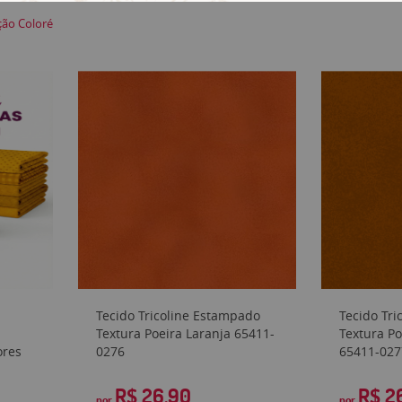
ção Coloré
Tecido Tricoline Estampado
Tecido Tr
Textura Poeira Laranja 65411-
Textura P
ores
0276
65411-027
R$ 26,90
R$ 2
por
por