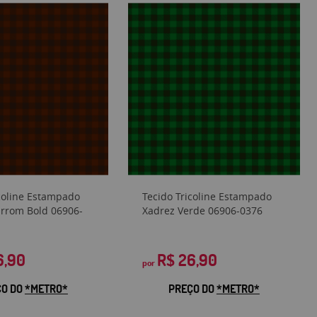
icoline Estampado
Tecido Tricoline Estampado
rrom Bold 06906-
Xadrez Verde 06906-0376
6,90
R$ 26,90
por
ÇO DO
*METRO*
PREÇO DO
*METRO*