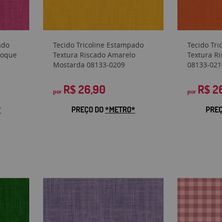
ado
Tecido Tricoline Estampado
Tecido Tr
hoque
Textura Riscado Amarelo
Textura Ri
Mostarda 08133-0209
08133-021
R$ 26,90
R$ 2
por
por
*
PREÇO DO
*METRO*
PRE