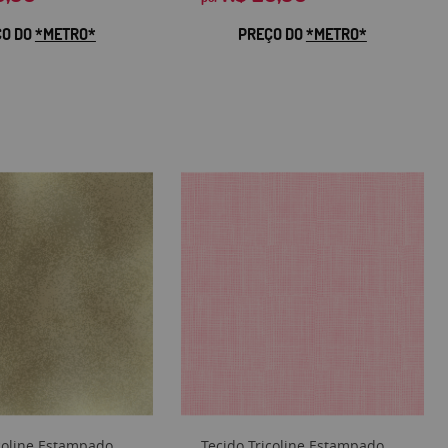
ÇO DO
*METRO*
PREÇO DO
*METRO*
icoline Estampado
Tecido Tricoline Estampado