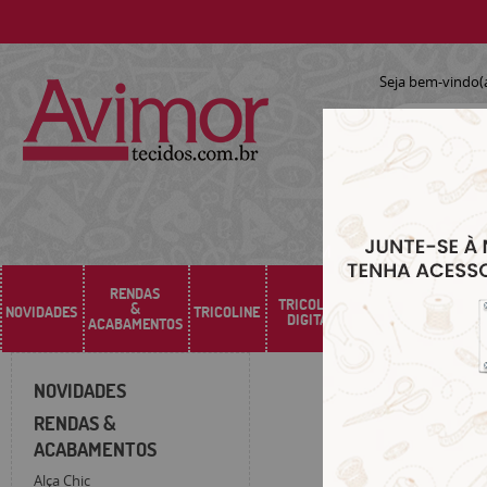
Seja bem-vindo(
RENDAS
TRICOLINE
&
NOVIDADES
TRICOLINE
SARJA
SINTÉTICO
DIGITAL
ACABAMENTOS
NOVIDADES
RENDAS &
ACABAMENTOS
Alça Chic