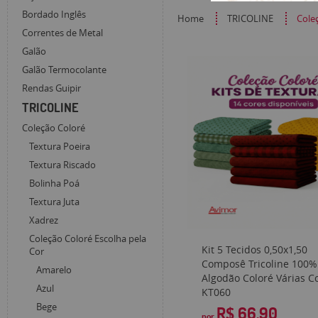
Bordado Inglês
Home
TRICOLINE
Cole
Correntes de Metal
Galão
Galão Termocolante
Rendas Guipir
TRICOLINE
Coleção Coloré
Textura Poeira
Textura Riscado
Bolinha Poá
Textura Juta
Xadrez
Coleção Coloré Escolha pela
Kit 5 Tecidos 0,50x1,50
Cor
Composê Tricoline 100%
Amarelo
Algodão Coloré Várias C
Azul
KT060
Bege
R$ 66,90
por