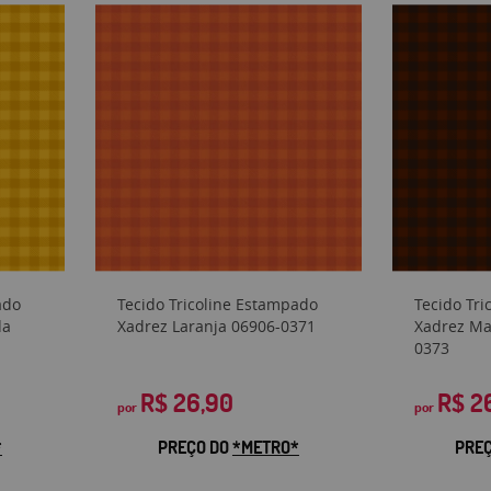
ado
Tecido Tricoline Estampado
Tecido Tr
da
Xadrez Laranja 06906-0371
Xadrez Ma
0373
R$ 26,90
R$ 2
por
por
*
PREÇO DO
*METRO*
PRE