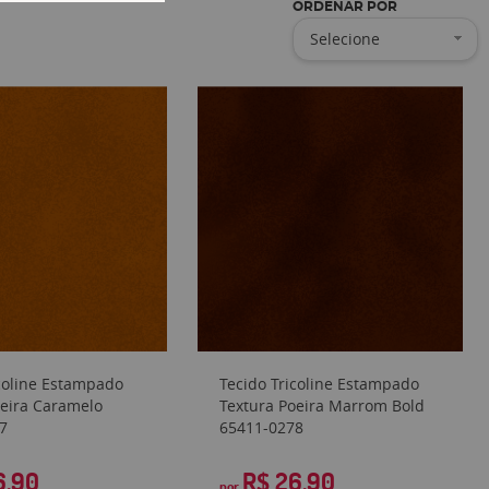
ORDENAR POR
Selecione
icoline Estampado
Tecido Tricoline Estampado
oeira Caramelo
Textura Poeira Marrom Bold
7
65411-0278
6,90
R$ 26,90
por