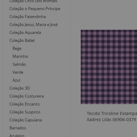
Coleção Circo Dos Animais
Coleção o Pequeno Príncipe
Coleção Fazendinha
Coleção Jesus, Maria e José
Coleção Aquarela
Coleção Ballet
Bege
Marinho
Salmão
Verde
Azul
Coleção 3D
Coleção Costureira
Coleção Encanto
Coleção Suspiros
Tecido Tricoline Estamp
Xadrez Lilás 06906-0379
Coleção Capulana
Barrados
Azulejos