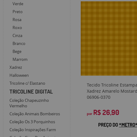
Verde
Preto
Rosa
Roxo
Cinza
Branco
Bege
Marrom
Xadrez
Halloween
Tricoline c/ Elastano
Tecido Tricoline Estamp
Xadrez Amarelo Mostar
TRICOLINE DIGITAL
06906-0370
Coleção Chapeuzinho
Vermelho
R$ 26,90
por
Coleção Animais Bombeiros
Coleção Os 3 Porquinhos
PREÇO DO
*METRO
Coleção Inspirações Farm