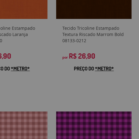
icoline Estampado
Tecido Tricoline Estampado
scado Laranja
Textura Riscado Marrom Bold
0
08133-0212
6,90
R$ 26,90
por
ÇO DO
*METRO*
PREÇO DO
*METRO*