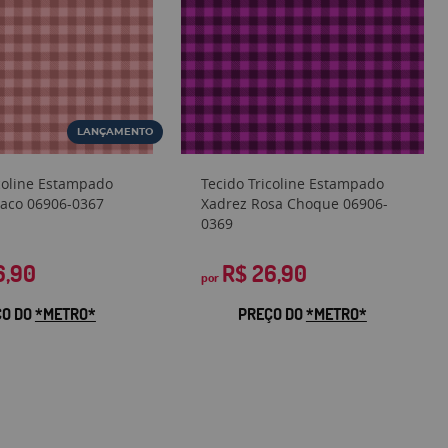
LANÇAMENTO
icoline Estampado
Tecido Tricoline Estampado
aco 06906-0367
Xadrez Rosa Choque 06906-
0369
6,90
R$ 26,90
por
ÇO DO
*METRO*
PREÇO DO
*METRO*