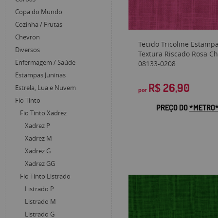
Copa do Mundo
Cozinha / Frutas
Chevron
Tecido Tricoline Estamp
Diversos
Textura Riscado Rosa C
Enfermagem / Saúde
08133-0208
Estampas Juninas
R$ 26,90
Estrela, Lua e Nuvem
por
Fio Tinto
PREÇO DO
*METRO
Fio Tinto Xadrez
Xadrez P
Xadrez M
Xadrez G
Xadrez GG
Fio Tinto Listrado
Listrado P
Listrado M
Listrado G