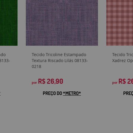
ado
Tecido Tricoline Estampado
Tecido Tr
8133-
Textura Riscado Lilás 08133-
Xadrez Op
0218
R$ 26,90
R$ 2
por
por
*
PREÇO DO
*METRO*
PRE