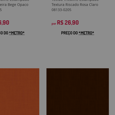
oeira Bege Opaco
Textura Riscado Rosa Claro
5
08133-0205
6,90
R$ 26,90
por
ÇO DO
*METRO*
PREÇO DO
*METRO*