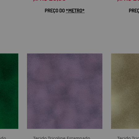
PREÇO DO
*METRO*
PRE
ado
Tecido Tricoline Estampado
Tecido Tr