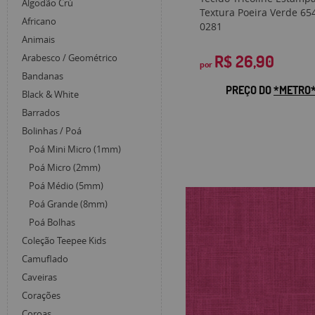
Algodão Crú
Textura Poeira Verde 65
Africano
0281
Animais
R$ 26,90
Arabesco / Geométrico
por
Bandanas
PREÇO DO
*METRO
Black & White
Barrados
Bolinhas / Poá
Poá Mini Micro (1mm)
Poá Micro (2mm)
Poá Médio (5mm)
Poá Grande (8mm)
Poá Bolhas
Coleção Teepee Kids
Camuflado
Caveiras
Corações
Coroas