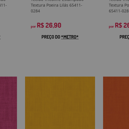
411-
Textura Poeira Lilás 65411-
Textura P
0284
65411-028
R$ 26,90
R$ 2
por
por
*
PREÇO DO
*METRO*
PRE