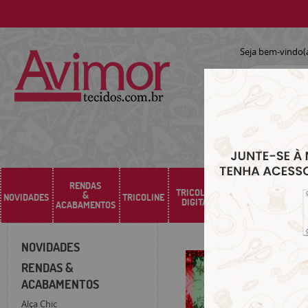
Seja bem-vindo(
RENDAS
TRICOLINE
&
NOVIDADES
TRICOLINE
SARJA
SINTÉTICO
DIGITAL
ACABAMENTOS
NOVIDADES
RENDAS &
ACABAMENTOS
Alça Chic