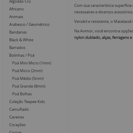
Algodão Crú
Com sua característica superfície
Africano
necessaires e diversos acessórios
Animais
Versátil e resistente, o Matelass
Arabesco / Geométrico
Na Avimor, você encontra opçõe
Bandanas
nylon dublado, alças, ferragens 
Black & White
Barrados
Bolinhas / Poá
Poá Mini Micro (1mm)
Poá Micro (2mm)
Poá Médio (5mm)
Poá Grande (8mm)
Poá Bolhas
Coleção Teepee Kids
Camuflado
Caveiras
Corações
Coroas