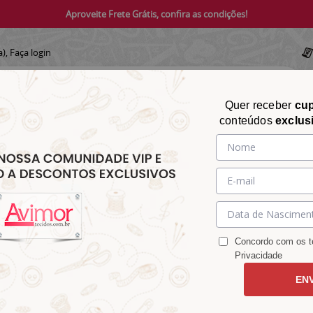
Aproveite Frete Grátis, confira as condições!
a),
Faça login
Quer receber
cu
conteúdos
exclus
CHITA
CROCHÊ
AVIAMENTOS
TECIDOS
TECIDOS E
&
&
&
S
MATELASSÊ
PARA
MALHAS
CHITÃO
TRICÔ
ACESSÓRIOS
DECORAÇÃO
Concordo com os te
Privacidade
EN