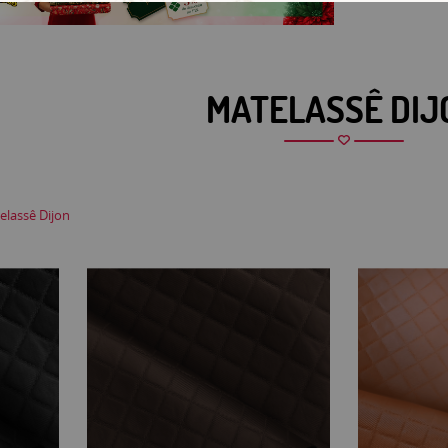
MATELASSÊ DIJ
elassê Dijon