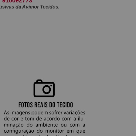
al 9100e2773
usivas da Avimor Tecidos.