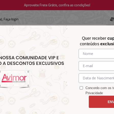
Aproveite Frete Grátis, confira as condições!
a),
Faça login
Quer receber
cu
conteúdos
exclus
CHITA
CROCHÊ
AVIAMENTOS
TECIDOS
TECIDOS E
&
&
&
S
MATELASSÊ
PARA
MALHAS
CHITÃO
TRICÔ
ACESSÓRIOS
DECORAÇÃO
Concordo com os te
Privacidade
EN
co Vitral 9100e2773