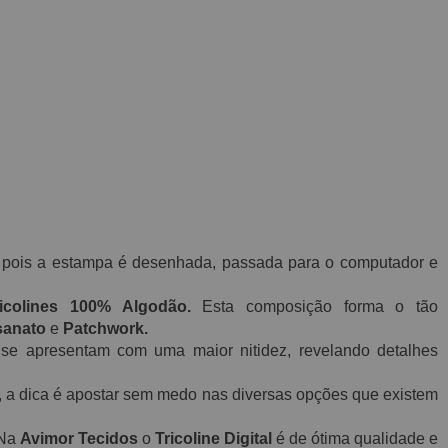
o, pois a estampa é desenhada, passada para o computador e
colines 100% Algodão.
Esta composição forma o tão
sanato
e
Patchwork.
se apresentam com uma maior nitidez, revelando detalhes
s, a dica é apostar sem medo nas diversas opções que existem
 Na
Avimor Tecidos
o
Tricoline Digital
é de ótima qualidade e