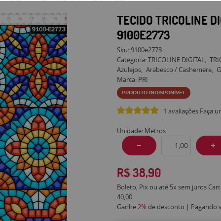
TECIDO TRICOLINE D
9100E2773
Sku:
9100e2773
Categoria:
TRICOLINE DIGITAL
TRI
Azulejos
Arabesco / Cashemere
G
Marca:
PRI
PRODUTO INDISPONÍVEL
1 avaliações
Faça u
Unidade: Metros
R$ 38,90
Boleto, Pix ou até 5x sem juros Car
40,00
Ganhe
2%
de desconto | Pagando vi