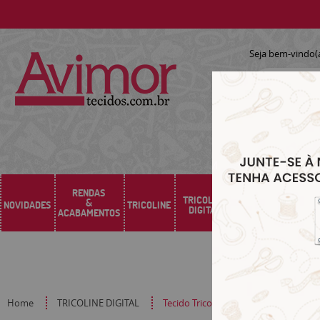
Seja bem-vindo(
RENDAS
TRICOLINE
&
NOVIDADES
TRICOLINE
SARJA
SINTÉTICO
DIGITAL
ACABAMENTOS
Home
TRICOLINE DIGITAL
Tecido Tricoline Digital Azulejo Mosai