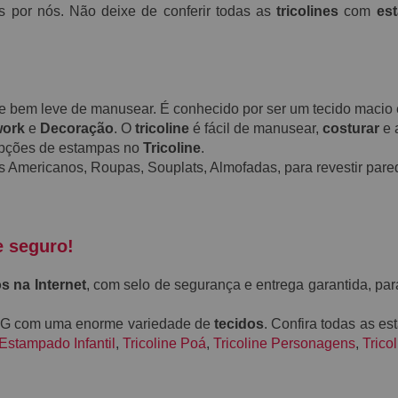
s por nós. Não deixe de conferir todas as
tricolines
com
es
a e bem leve de manusear. É conhecido por ser um tecido maci
work
e
Decoração
. O
tricoline
é fácil de manusear,
costurar
e 
opções de estampas no
Tricoline
.
s Americanos, Roupas, Souplats, Almofadas, para revestir pare
e seguro!
s na Internet
, com selo de segurança e entrega garantida, par
-MG com uma enorme variedade de
tecidos
. Confira todas as e
 Estampado Infantil
,
Tricoline Poá
,
Tricoline Personagens
,
Trico