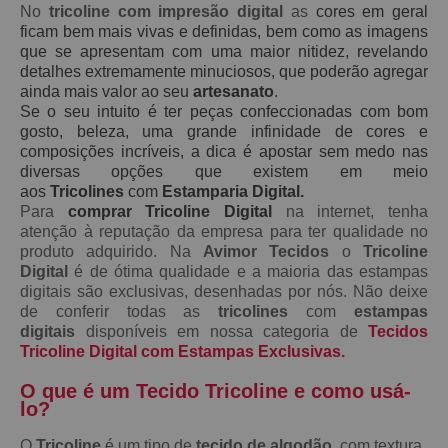
No
tricoline com impresão digital
as
cores em geral
ficam bem mais vivas e definidas, bem como as imagens
que se apresentam com uma maior nitidez, revelando
detalhes extremamente minuciosos, que poderão agregar
ainda mais valor ao seu
artesanato
.
Se o seu intuito é ter peças confeccionadas com bom
gosto, beleza, uma grande infinidade de cores e
composições incríveis, a dica é apostar sem medo nas
diversas opções que existem em meio
aos
Tricolines
com
Estamparia Digital.
Para
comprar Tricoline Digital
na internet, tenha
atenção à reputação da empresa para ter qualidade no
produto adquirido. Na
Avimor Tecidos
o
Tricoline
Digital
é de ótima qualidade e a maioria das estampas
digitais são exclusivas, desenhadas por nós. Não deixe
de conferir todas as
tricolines
com
estampas
digitais
disponíveis em nossa categoria de
Tecidos
Tricoline Digital com Estampas Exclusivas.
O que é um Tecido Tricoline e como usá-
lo?
O
Tricoline
é um tipo de
tecido de algodão
, com textura