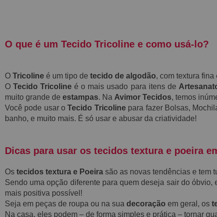
O que é um Tecido Tricoline e como usá-lo?
O
Tricoline
é um tipo de
tecido de algodão
, com textura fin
O
Tecido Tricoline
é o mais usado para itens de
Artesanat
muito grande de
estampas
. Na
Avimor Tecidos
, temos inú
Você pode usar o
Tecido Tricoline
para fazer Bolsas, Mochil
banho, e muito mais. É só usar e abusar da criatividade!
Dicas para usar os tecidos textura e poeira e
Os
tecidos textura e Poeira
são as novas tendências e tem tud
Sendo uma opção diferente para quem deseja sair do óbvio, 
mais positiva possível!
Seja em peças de roupa ou na sua
decoração
em geral, os
t
Na casa, eles podem – de forma simples e prática – tornar qu