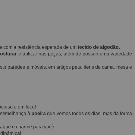
o e com a resistência esperada de um
tecido de algodão
.
osturar
e aplicar n
as peça
s, além de possuir uma variedade
tir paredes e móveis, em artigos pets, itens de cama, mesa e
acioso e em foco!
 semelhança à
poeira
que vemos todos os dias, mas da forma
taque e charme para você.
 dinâmica!