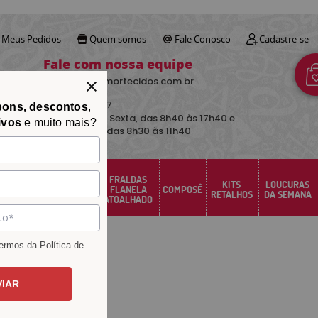
Meus Pedidos
Quem somos
Fale Conosco
Cadastre-se
Fale com nossa equipe
contato@avimortecidos.com.br
(34)
3219-5157
pons, descontos
,
De Segunda a Sexta, das 8h40 às 17h40 e
ivos
e muito mais?
aos sábados das 8h30 às 11h40
FRALDAS
FELTRO
KITS
LOUCURAS
PERCAL
FLANELA
COMPOSÊ
SANTA FÉ
RETALHOS
DA SEMANA
ATOALHADO
rmos da Política de
VIAR