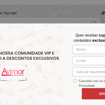
a),
Faça login
Quer receber
cu
conteúdos
exclus
CHITA
CROCHÊ
AVIAMENTOS
TECIDOS
TECIDOS E
&
&
&
S
MATELASSÊ
PARA
MALHAS
CHITÃO
TRICÔ
ACESSÓRIOS
DECORAÇÃO
Concordo com os te
Privacidade
EN
me 1216v057