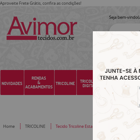
Aproveite Frete Grátis, confira as condições!
Seja bem-vindo(
RENDAS
TRICOLINE
&
NOVIDADES
TRICOLINE
SARJA
SINTÉTICO
DIGITAL
ACABAMENTOS
Home
TRICOLINE
Tecido Tricoline Estampado Geometrico Cre