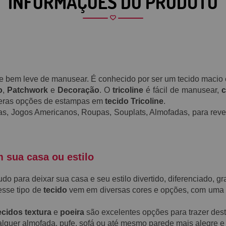
INFORMAÇÕES DO PRODUTO
a e bem leve de manusear. É conhecido por ser um tecido maci
o
,
Patchwork
e
Decoração
. O
tricoline
é fácil de manusear,
c
meras opções de estampas em
tecido Tricoline
.
as, Jogos Americanos, Roupas, Souplats, Almofadas, para reves
m sua casa ou estilo
o para deixar sua casa e seu estilo divertido, diferenciado, gr
esse tipo de
tecido
vem em diversas cores e opções, com uma
ecidos textura
e
poeira
são excelentes opções para trazer des
alquer almofada, pufe, sofá ou até mesmo parede mais alegre e