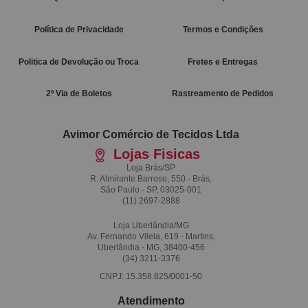
Política de Privacidade
Termos e Condições
Politica de Devolução ou Troca
Fretes e Entregas
2ª Via de Boletos
Rastreamento de Pedidos
Avimor Comércio de Tecidos Ltda
Lojas Fisicas
Loja Brás/SP
R. Almirante Barroso, 550 - Brás,
São Paulo - SP, 03025-001
(11)
2697-2888
Loja Uberlândia/MG
Av. Fernando Vilela, 619 - Martins,
Uberlândia - MG, 38400-456
(34)
3211-3376
CNPJ: 15.358.825/0001-50
Atendimento