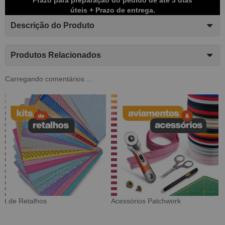
úteis + Prazo de entrega.
Descrição do Produto
Produtos Relacionados
Carregando comentários ...
k
Tecido Digital
Sarja Impermeável