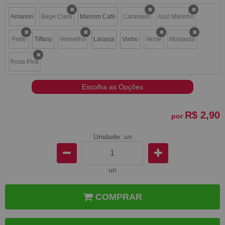
Amarelo
Bege Claro
Marrom Café
Caramelo
Azul Marinho
x
x
x
Preto
Tiffany
Vermelho
Laranja
Vinho
Verde
Mostarda
x
x
x
x
Rosa Pink
x
Escolha as Opções
R$ 2,90
por
Unidade: un
un
COMPRAR