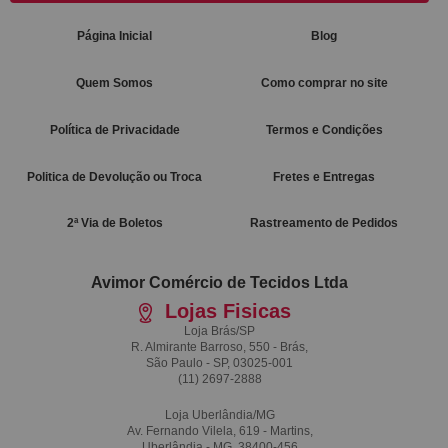
Página Inicial
Blog
Quem Somos
Como comprar no site
Política de Privacidade
Termos e Condições
Politica de Devolução ou Troca
Fretes e Entregas
2ª Via de Boletos
Rastreamento de Pedidos
Avimor Comércio de Tecidos Ltda
Lojas Fisicas
Loja Brás/SP
R. Almirante Barroso, 550 - Brás,
São Paulo - SP, 03025-001
(11)
2697-2888
Loja Uberlândia/MG
Av. Fernando Vilela, 619 - Martins,
Uberlândia - MG, 38400-456