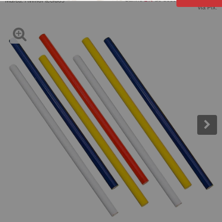
Marca:
Avimor tecidos
via Pix.