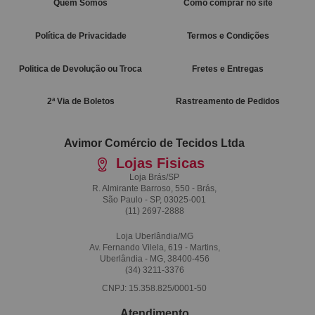
Quem Somos
Como comprar no site
Política de Privacidade
Termos e Condições
Politica de Devolução ou Troca
Fretes e Entregas
2ª Via de Boletos
Rastreamento de Pedidos
Avimor Comércio de Tecidos Ltda
Lojas Fisicas
Loja Brás/SP
R. Almirante Barroso, 550 - Brás,
São Paulo - SP, 03025-001
(11)
2697-2888
Loja Uberlândia/MG
Av. Fernando Vilela, 619 - Martins,
Uberlândia - MG, 38400-456
(34)
3211-3376
CNPJ: 15.358.825/0001-50
Atendimento