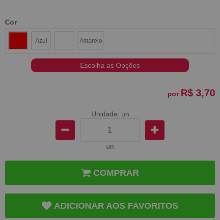
Cor
Azul
Amarelo
Escolha as Opções
R$ 3,70
por
Unidade: un
un
COMPRAR
ADICIONAR AOS FAVORITOS