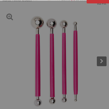
Marca:
Avimor tecidos
via Pix.