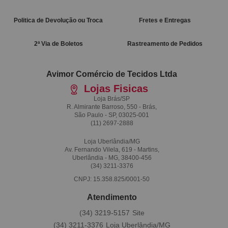
Politica de Devolução ou Troca
Fretes e Entregas
2ª Via de Boletos
Rastreamento de Pedidos
Avimor Comércio de Tecidos Ltda
Lojas Fisicas
Loja Brás/SP
R. Almirante Barroso, 550 - Brás,
São Paulo - SP, 03025-001
(11)
2697-2888
Loja Uberlândia/MG
Av. Fernando Vilela, 619 - Martins,
Uberlândia - MG, 38400-456
(34)
3211-3376
CNPJ: 15.358.825/0001-50
Atendimento
(34)
3219-5157
(34)
3211-3376