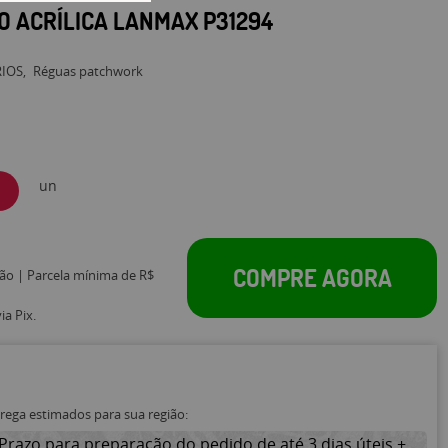
O ACRÍLICA LANMAX P31294
RIOS
Réguas patchwork
un
COMPRE AGORA
tão | Parcela mínima de R$
a Pix.
trega estimados para sua região:
Prazo para preparação do pedido de até 3 dias úteis +