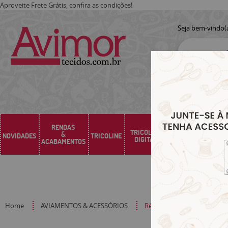
Aproveite Frete Grátis, confira as condições!
Seja bem-vindo(
RENDAS
TRICOLINE
&
NOVIDADES
TRICOLINE
SARJA
SINTÉTICO
DIGITAL
ACABAMENTOS
Home
AVIAMENTOS & ACESSÓRIOS
Régua Fio De Cabelo Acríli