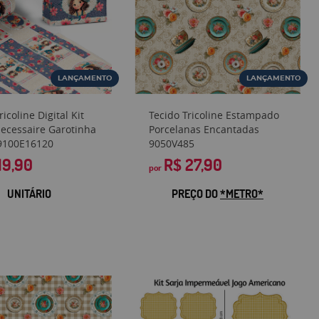
LANÇAMENTO
LANÇAMENTO
ricoline Digital Kit
Tecido Tricoline Estampado
Necessaire Garotinha
Porcelanas Encantadas
9100E16120
9050V485
19,90
R$ 27,90
por
UNITÁRIO
PREÇO DO
*METRO*