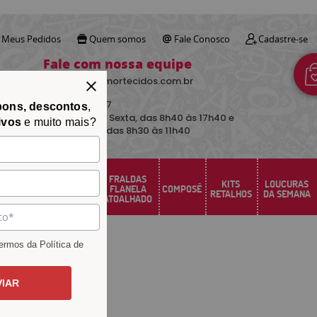
Meus Pedidos
Quem somos
Fale Conosco
Cadastre-se
Fale com nossa equipe
contato@avimortecidos.com.br
(34)
3219-5157
pons, descontos
,
De Segunda a Sexta, das 8h40 às 17h40 e
ivos
e muito mais?
aos sábados das 8h30 às 11h40
FRALDAS
FELTRO
KITS
LOUCURAS
PERCAL
FLANELA
COMPOSÊ
SANTA FÉ
RETALHOS
DA SEMANA
ATOALHADO
rmos da Política de
VIAR