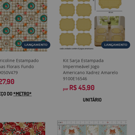
LANÇAMENTO
LANÇAMENTO
Tricoline Estampado
Kit Sarja Estampada
nas Florais Fundo
Impermeável Jogo
9050V479
Americano Xadrez Amarelo
9100E16546
27,90
R$ 45,90
por
EÇO DO
*METRO*
UNITÁRIO