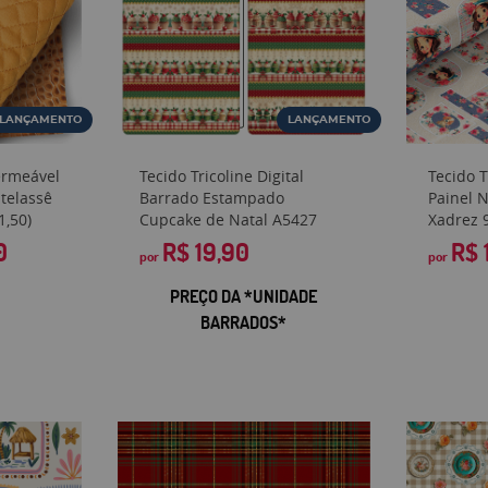
LANÇAMENTO
LANÇAMENTO
ermeável
Tecido Tricoline Digital
Tecido T
telassê
Barrado Estampado
Painel 
1,50)
Cupcake de Natal A5427
Xadrez 
0
R$ 19,90
R$ 
por
por
PREÇO DA *UNIDADE
BARRADOS*