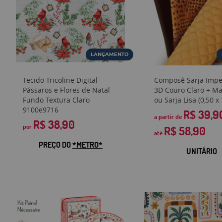
LANÇAMENTO
Tecido Tricoline Digital
Composê Sarja Imp
Pássaros e Flores de Natal
3D Couro Claro + Ma
Fundo Textura Claro
ou Sarja Lisa (0,50 x 
9100e9716
R$ 39,9
a partir de
R$ 38,90
por
R$ 58,90
até
PREÇO DO
*METRO*
UNITÁRIO