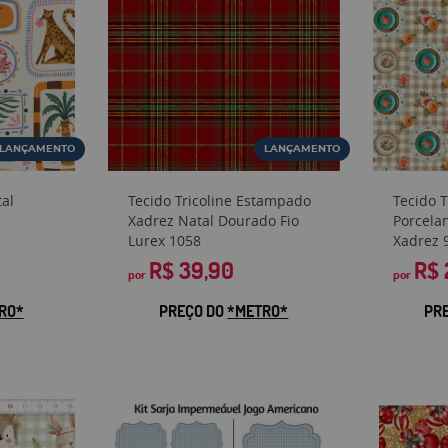
LANÇAMENTO
LANÇAMENTO
tal
Tecido Tricoline Estampado
Tecido 
Xadrez Natal Dourado Fio
Porcela
Lurex 1058
Xadrez 
R$ 39,90
R$ 
por
por
RO*
PREÇO DO
*METRO*
PR