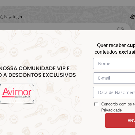
a),
Faça login
Quer receber
cu
conteúdos
exclus
CHITA
CROCHÊ
AVIAMENTOS
TECIDOS
TECIDOS E
&
&
&
S
MATELASSÊ
PARA
MALHAS
CHITÃO
TRICÔ
ACESSÓRIOS
DECORAÇÃO
Concordo com os te
Privacidade
EN
ca Lanmax p31294