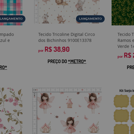
LANÇAMENTO
LANÇAMENTO
tampado
Tecido Tricoline Digital Circo
Tecido 
zul e
dos Bichinhos 9100E13378
Ramos e
Verde 1
R$ 38,90
por
R$ 
por
PREÇO DO
*METRO*
RO*
PR