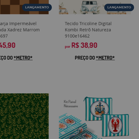
LANÇAMENTO
LANÇAMENTO
Sarja Impermeável
Tecido Tricoline Digital
ada Xadrez Marrom
Kombi Retrô Natureza
6697
9100e16462
45,90
R$ 38,90
por
EÇO DO
*METRO*
PREÇO DO
*METRO*