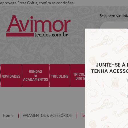
Aproveite Frete Grátis, confira as condições!
Seja bem-vindo(
RENDAS
TRICOLINE
&
NOVIDADES
TRICOLINE
SARJA
SINTÉTICO
DIGITAL
ACABAMENTOS
Home
AVIAMENTOS & ACESSÓRIOS
Tesoura de Arremate (color