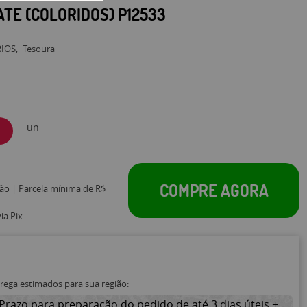
TE (COLORIDOS) P12533
RIOS
Tesoura
un
COMPRE AGORA
tão | Parcela mínima de R$
a Pix.
trega estimados para sua região:
Prazo para preparação do pedido de até 3 dias úteis +