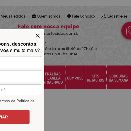
Meus Pedidos
Quem somos
Fale Conosco
Cadastre-se
Fale com nossa equipe
contato@avimortecidos.com.br
(34)
3219-5157
pons, descontos
,
De Segunda a Sexta, das 8h40 às 17h40 e
ivos
e muito mais?
aos sábados das 8h30 às 11h40
FRALDAS
FELTRO
KITS
LOUCURAS
PERCAL
FLANELA
COMPOSÊ
SANTA FÉ
RETALHOS
DA SEMANA
ATOALHADO
rmos da Política de
VIAR