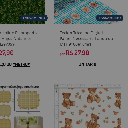
LANÇAMENTO
LANÇAMENTO
Tricoline Estampado
Tecido Tricoline Digital
 Anjos Natalinos
Painel Necessaire Fundo do
429v059
Mar 9100e16481
27,90
R$ 27,90
por
EÇO DO
*METRO*
UNITÁRIO