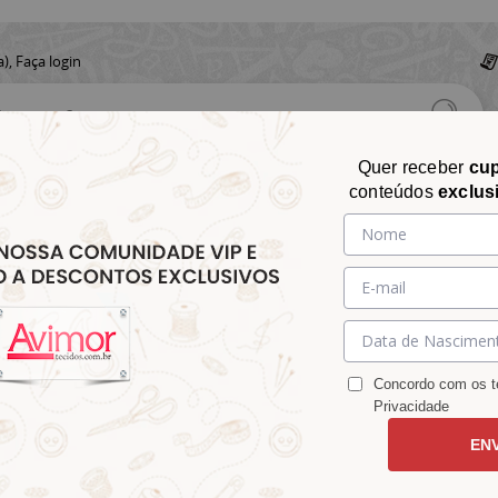
a),
Faça login
Quer receber
cu
conteúdos
exclus
CHITA
CROCHÊ
AVIAMENTOS
TECIDOS
TECIDOS E
&
&
&
S
MATELASSÊ
PARA
MALHAS
CHITÃO
TRICÔ
ACESSÓRIOS
DECORAÇÃO
Concordo com os te
Privacidade
EN
idos) p12533