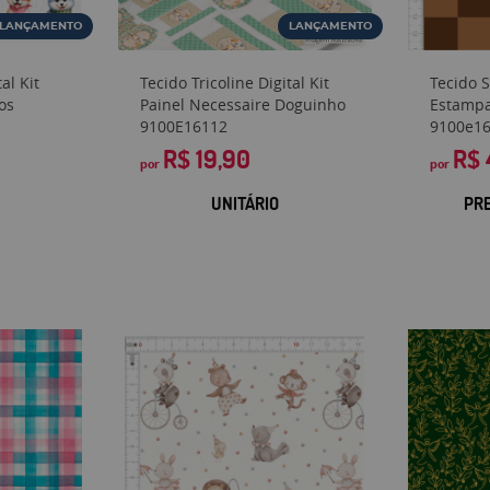
LANÇAMENTO
LANÇAMENTO
al Kit
Tecido Tricoline Digital Kit
Tecido 
os
Painel Necessaire Doguinho
Estamp
9100E16112
9100e1
R$ 19,90
R$ 
por
por
UNITÁRIO
PR