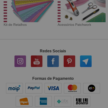
lhos
Acessórios Patchwork
Tecido Digit
Redes Sociais
Formas de Pagamento