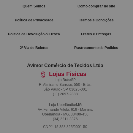
Quem Somos
Como comprar no site
Política de Privacidade
Termos e Condições
Politica de Devolução ou Troca
Fretes e Entregas
2ª Via de Boletos
Rastreamento de Pedidos
Avimor Comércio de Tecidos Ltda
Lojas Fisicas
Loja Brás/SP
R. Almirante Barroso, 550 - Brás,
São Paulo - SP, 03025-001
(11)
2697-2888
Loja Uberlândia/MG
Av. Fernando Vilela, 619 - Martins,
Uberlândia - MG, 38400-456
(34)
3211-3376
CNPJ: 15.358.825/0001-50