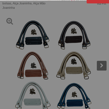
bolsas
,
Alça Joaninha
,
Alça Mão
via Pix.
Joaninha