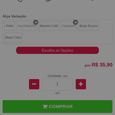
Alça Variação
Preto
Azul Marinho
Marrom Café
Caramelo
Bege Escuro
x
x
Bege Claro
Escolha as Opções
R$ 35,90
por
Unidade: un
un
COMPRAR