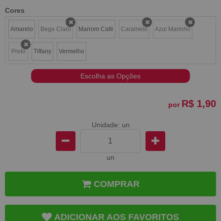
Cores
Amarelo
Bege Claro
Marrom Café
Caramelo
Azul Marinho
x
x
x
Preto
Tiffany
Vermelho
x
Escolha as Opções
R$ 1,90
por
Unidade: un
un
COMPRAR
ADICIONAR AOS FAVORITOS