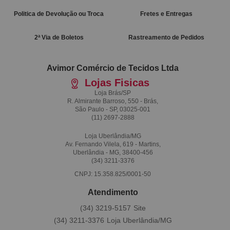
Politica de Devolução ou Troca
Fretes e Entregas
2ª Via de Boletos
Rastreamento de Pedidos
Avimor Comércio de Tecidos Ltda
Lojas Fisicas
Loja Brás/SP
R. Almirante Barroso, 550 - Brás,
São Paulo - SP, 03025-001
(11)
2697-2888
Loja Uberlândia/MG
Av. Fernando Vilela, 619 - Martins,
Uberlândia - MG, 38400-456
(34)
3211-3376
CNPJ: 15.358.825/0001-50
Atendimento
(34)
3219-5157
(34)
3211-3376