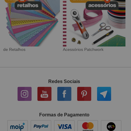
rk
Tecido Digital
Sarja Impermeável
Redes Sociais
Formas de Pagamento