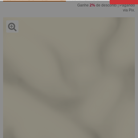
Ganhe
2%
de desconto | Pagando
via Pix.