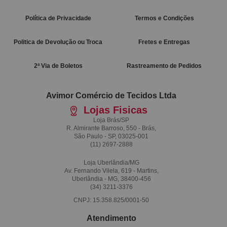
Política de Privacidade
Termos e Condições
Politica de Devolução ou Troca
Fretes e Entregas
2ª Via de Boletos
Rastreamento de Pedidos
Avimor Comércio de Tecidos Ltda
Lojas Fisicas
Loja Brás/SP
R. Almirante Barroso, 550 - Brás,
São Paulo - SP, 03025-001
(11)
2697-2888
Loja Uberlândia/MG
Av. Fernando Vilela, 619 - Martins,
Uberlândia - MG, 38400-456
(34)
3211-3376
CNPJ: 15.358.825/0001-50
Atendimento