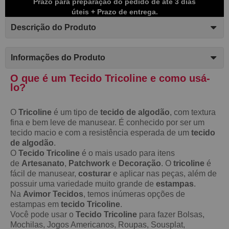
Prazo para preparação do pedido de até 3 dias
úteis + Prazo de entrega.
Descrição do Produto
Informações do Produto
O que é um Tecido Tricoline e como usá-
lo?
O
Tricoline
é um tipo de
tecido de algodão
, com textura
fina e bem leve de manusear. É conhecido por ser um
tecido macio e com a resistência esperada de um
tecido
de algodão
.
O
Tecido Tricoline
é o mais usado para itens
de
Artesanato
,
Patchwork
e
Decoração
. O
tricoline
é
fácil de manusear,
costurar
e aplicar nas peças, além de
possuir uma variedade muito grande de
estampas
.
Na
Avimor Tecidos
, temos inúmeras opções de
estampas em
tecido Tricoline
.
Você pode usar o
Tecido Tricoline
para fazer Bolsas,
Mochilas, Jogos Americanos, Roupas, Sousplat,