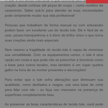
O tule é um tecido marcante e que funciona bem em qualquer
criação, desde cortinas até peças de roupa – como vestidos de
casamento. Saber usá-lo para atender às suas necessidades
pode certamente mudar sua vida profissional!
Pessoas que trabalham de forma manual ou com artesanato
podem fazer um excelente uso do
tecido tule
. Ele é fácil de se
usar, possui transparência e é dono de brilho único e que torna
suas criações ainda mais especiais.
Nem mesmo a fragilidade do
tecido tule
é capaz de minimizar
sua versatilidade. Com os equipamentos certos, o tule é uma
opção em conta e que pode não só preencher e funcionar como
a base para outros tecidos, mas também é um super quebra
galho na hora de se montar presentes e decorações!
Para evitar que o tule sofra alterações que diminuam sua
qualidade, como desfiados e rasgos, use uma base de corte
para lidar com ele – ou faça seu manuseio na presença de
superfícies completamente lisas.
Ao preservar as boas características do
tecido tule
, você pode