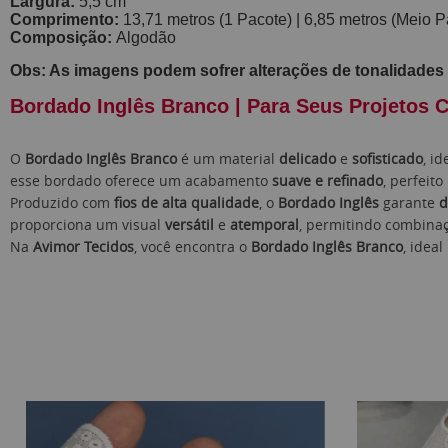
Largura:
5,5 cm
Comprimento:
13,71 metros (1 Pacote) | 6,85 metros (Meio P
Composição:
Algodão
Obs: As imagens podem sofrer alterações de tonalidades 
Bordado Inglês Branco
| Para Seus Projetos C
O
Bordado Inglês Branco
é um material
delicado
e
sofisticado
, i
esse bordado oferece um acabamento
suave e refinado
, perfeito
Produzido com
fios de alta qualidade
, o
Bordado Inglês
garante
d
proporciona um visual
versátil
e
atemporal
, permitindo combinaç
Na
Avimor Tecidos
, você encontra o
Bordado Inglês Branco
, idea