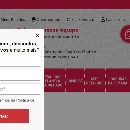
!
Meus Pedidos
Quem somos
Fale Conosco
Cadastre-se
Fale com nossa equipe
contato@avimortecidos.com.br
pons, descontos
,
(34)
3219-5157
ivos
e muito mais?
De Segunda a Sexta, das 8h40 às 17h40 e
aos sábados das 8h30 às 11h40
FRALDAS
FELTRO
KITS
LOUCURAS
PERCAL
FLANELA
COMPOSÊ
SANTA FÉ
RETALHOS
DA SEMANA
ATOALHADO
rmos da Política de
VIAR