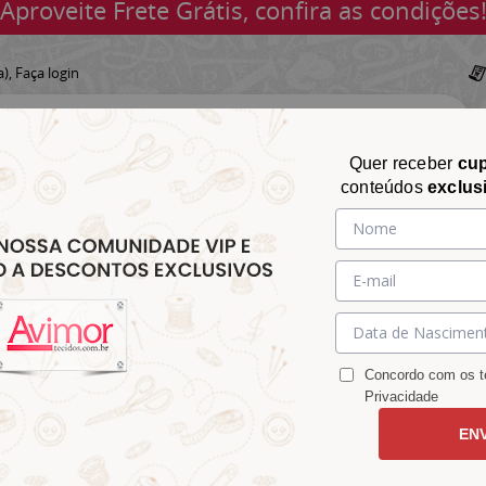
Aproveite Frete Grátis, confira as condições
a),
Faça login
Quer receber
cu
conteúdos
exclus
CHITA
CROCHÊ
AVIAMENTOS
TECIDOS
TECIDOS E
&
&
&
S
MATELASSÊ
PARA
MALHAS
CHITÃO
TRICÔ
ACESSÓRIOS
DECORAÇÃO
Concordo com os te
Privacidade
EN
anco de 5,5 cm CH-0777