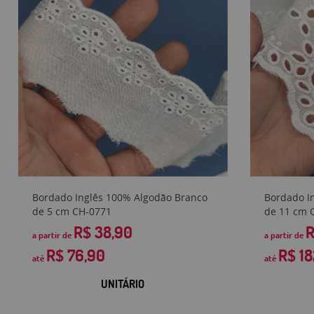
Bordado Inglês 100% Algodão Branco
Bordado I
de 5 cm CH-0771
de 11 cm 
R$ 38,90
R
a partir de
a partir de
R$ 76,90
R$ 18
até
até
UNITÁRIO