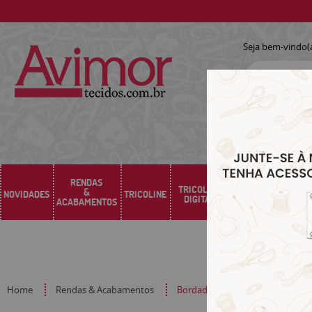
Seja bem-vindo(
RENDAS
TRICOLINE
&
NOVIDADES
TRICOLINE
SARJA
SINTÉTICO
DIGITAL
ACABAMENTOS
Home
Rendas & Acabamentos
Bordado Inglês 100% Algodão Br