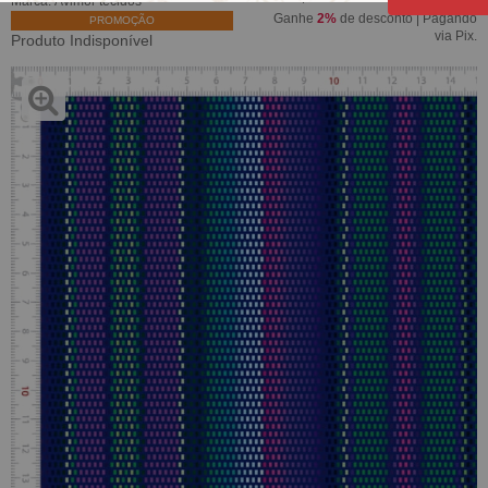
Marca:
Avimor tecidos
Ganhe
2%
de desconto | Pagando
PROMOÇÃO
via Pix.
Produto Indisponível