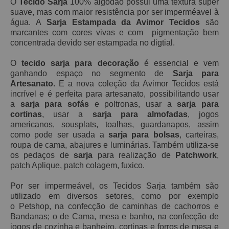
O
Tecido Sarja
100% algodão possui
uma textura super
suave, mas
com maior resistência por ser imperméavel à
água. A
Sarja Estampada da Avimor Tecidos
são
marcantes com cores vivas e com pigmentação bem
concentrada devido ser estampada no digtial.
O
tecido sarja para decoração
é essencial e vem
ganhando espaço no segmento de
Sarja para
Artesanato.
E a nova coleção da Avimor Tecidos está
incrível e é perfeita para artesanato, possibilitando usar
a
sarja para sofás
e poltronas, usar a
sarja para
cortinas
, usar a
sarja para almofadas
, jogos
americanos, sousplats, toalhas, guardanapos, assim
como pode ser usada a
sarja para bolsas
, carteiras,
roupa de cama, abajures e luminárias. Também utiliza-se
os pedaços de
sarja
para realização de
Patchwork
,
patch Aplique, patch
colagem, fuxico.
Por ser impermeável, os Tecidos Sarja também são
utilizado em diversos setores, como por exemplo
o Petshop, na confecção de caminhas de cachorros e
Bandanas; o de Cama, mesa e banho, na confecção de
jogos de cozinha e banheiro, cortinas e forros de mesa e