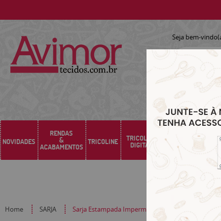
Seja bem-vindo(
RENDAS
TRICOLINE
&
NOVIDADES
TRICOLINE
SARJA
SINTÉTICO
DIGITAL
ACABAMENTOS
Home
SARJA
Sarja Estampada Impermeável Floral Vintage Azul