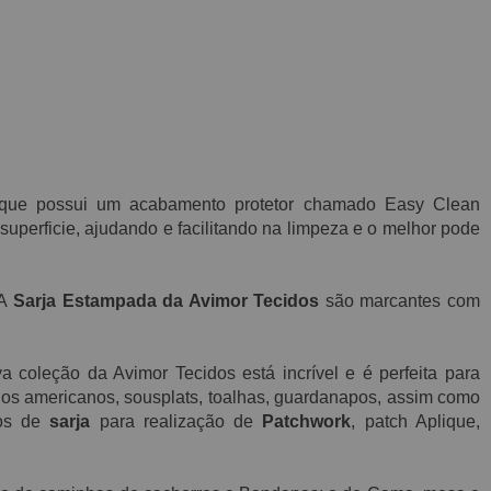
que possui
um acabamento protetor chamado E
asy C
lean
superficie, ajudando e facilitando na limpeza e o melhor pode
 A
Sarja Estampada da Avimor Tecidos
são marcantes com
 coleção da Avimor Tecidos está incrível e é perfeita para
gos americanos, sousplats, toalhas, guardanapos, assim como
ços de
sarja
para realização de
Patchwork
, patch Aplique,