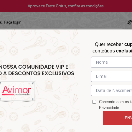
Aproveite Frete Grátis, confira as condições!
a),
Faça login
Quer receber
cu
conteúdos
exclus
CHITA
CROCHÊ
AVIAMENTOS
TECIDOS
TECIDOS E
&
&
&
S
MATELASSÊ
PARA
MALHAS
CHITÃO
TRICÔ
ACESSÓRIOS
DECORAÇÃO
Concordo com os te
Privacidade
EN
 9100e5609