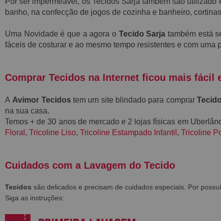
Por ser impermeável, os Tecidos Sarja também são utilizad
banho, na confecção de jogos de cozinha e banheiro, cortinas
Uma Novidade é que a agora o
Tecido Sarja
também está s
fáceis de costurar e ao mesmo tempo resistentes e
com uma p
Comprar Tecidos na Internet ficou mais fácil 
A
Avimor Tecidos
tem um site blindado para comprar
Tecido
na sua casa.
Temos + de 30 anos de mercado e 2 lojas físicas em Uberlâ
Floral
,
Tricoline Liso
,
Tricoline Estampado Infantil
,
Tricoline P
Cuidados com a Lavagem do Tecido
Tecidos
são delicados e precisam de cuidados especiais. Por poss
Siga as instruções: