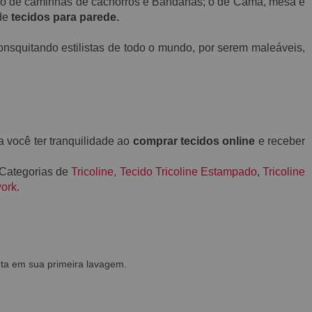
ção de caminhas de cachorros e Bandanas; o de Cama, mesa e
 de
tecidos para parede.
nsquitando estilistas de todo o mundo, por serem maleáveis,
a você ter tranquilidade ao
comprar tecidos online
e receber
 Categorias de
Tricoline
,
Tecido Tricoline Estampado
,
Tricoline
work
.
ta em sua primeira lavagem.