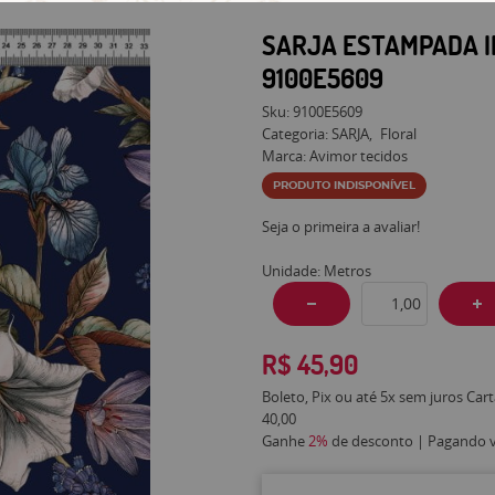
SARJA ESTAMPADA I
9100E5609
Sku:
9100E5609
Categoria:
SARJA
Floral
Marca:
Avimor tecidos
PRODUTO INDISPONÍVEL
Seja o primeira a avaliar!
Unidade: Metros
R$ 45,90
Boleto, Pix ou até 5x sem juros Car
40,00
Ganhe
2%
de desconto | Pagando vi