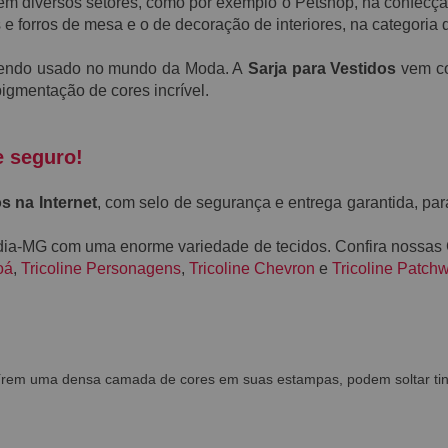
o em diversos setores, como por exemplo o Petshop, na confec
 e forros de mesa e o de decoração de interiores, na categoria
endo usado no mundo da Moda. A
S
arja
para Vestidos
vem co
igmentação de
cores
incrível.
e seguro!
s na Internet
, com selo de segurança e entrega garantida, par
ndia-MG com uma enorme variedade de tecidos. Confira nossas
oá
,
Tricoline Personagens
,
Tricoline Chevron
e
Tricoline Patch
uírem uma densa camada de cores em suas estampas, podem soltar tin