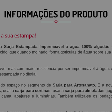
INFORMAÇÕES DO PRODUTO
 a sua estampa!
 a
S
arja Estampada Impermeável à água 100% algodão
ecido, que
quando molhado,
forma gotículas de água sobre sua 
uave, mas
com maior resistência por ser imperméavel à água.
stampada no digtial.
ndo espaço no segmento de
Sarja para Artesanato.
E a nova
s, usar a
sarja para cortinas
, usar a
sarja para almofadas
, jo
de cama, abajures e luminárias. Também utiliza-se os peda