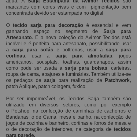
água. A
Sarja Estampada da Avimor Tecidos
são
marcantes com cores vivas e com pigmentação bem
concentrada devido ser estampada no digtial.
O
tecido sarja para decoração
é essencial e vem
ganhando espaço no segmento de
Sarja para
Artesanato.
E a nova coleção da Avimor Tecidos está
incrível e é perfeita para artesanato, possibilitando usar
a
sarja para sofás
e poltronas, usar a
sarja para
cortinas
, usar a
sarja para almofadas
, jogos
americanos, sousplats, toalhas, guardanapos, assim
como pode ser usada a
sarja para bolsas
, carteiras,
roupa de cama, abajures e luminárias. Também utiliza-se
os pedaços de
sarja
para realização de
Patchwork
,
patch Aplique, patch
colagem, fuxico.
Por ser impermeável, os Tecidos Sarja também são
utilizado em diversos setores, como por exemplo
o Petshop, na confecção de caminhas de cachorros e
Bandanas; o de Cama, mesa e banho, na confecção de
jogos de cozinha e banheiro, cortinas e forros de mesa e
o de decoração de interiores, na categoria de
tecidos
para parede.