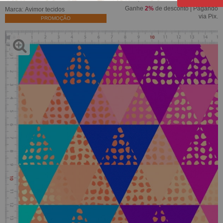
Ganhe
2%
de desconto | Pagando
Marca:
Avimor tecidos
via Pix.
PROMOÇÃO