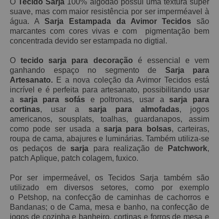
O
Tecido Sarja
100% algodão possui
uma textura super
suave, mas
com maior resistência por ser imperméavel à
água. A
Sarja Estampada da Avimor Tecidos
são
marcantes com cores vivas e com pigmentação bem
concentrada devido ser estampada no digtial.
O
tecido sarja para decoração
é essencial e vem
ganhando espaço no segmento de
Sarja para
Artesanato.
E a nova coleção da Avimor Tecidos está
incrível e é perfeita para artesanato, possibilitando usar
a
sarja para sofás
e poltronas, usar a
sarja para
cortinas
, usar a
sarja para almofadas
, jogos
americanos, sousplats, toalhas, guardanapos, assim
como pode ser usada a
sarja para bolsas
, carteiras,
roupa de cama, abajures e luminárias. Também utiliza-se
os pedaços de
sarja
para realização de
Patchwork
,
patch Aplique, patch
colagem, fuxico.
Por ser impermeável, os Tecidos Sarja também são
utilizado em diversos setores, como por exemplo
o Petshop, na confecção de caminhas de cachorros e
Bandanas; o de Cama, mesa e banho, na confecção de
jogos de cozinha e banheiro, cortinas e forros de mesa e