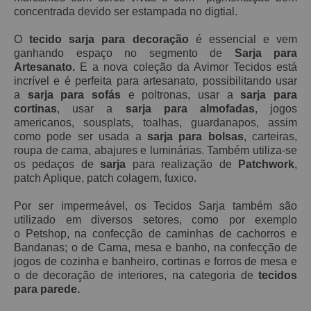
concentrada devido ser estampada no digtial.
O
tecido sarja para decoração
é essencial e vem
ganhando espaço no segmento de
Sarja para
Artesanato.
E a nova coleção da Avimor Tecidos está
incrível e é perfeita para artesanato, possibilitando usar
a
sarja para sofás
e poltronas, usar a
sarja para
cortinas
, usar a
sarja para almofadas
, jogos
americanos, sousplats, toalhas, guardanapos, assim
como pode ser usada a
sarja para bolsas
, carteiras,
roupa de cama, abajures e luminárias. Também utiliza-se
os pedaços de
sarja
para realização de
Patchwork
,
patch Aplique, patch
colagem, fuxico.
Por ser impermeável, os Tecidos Sarja também são
utilizado em diversos setores, como por exemplo
o Petshop, na confecção de caminhas de cachorros e
Bandanas; o de Cama, mesa e banho, na confecção de
jogos de cozinha e banheiro, cortinas e forros de mesa e
o de decoração de interiores, na categoria de
tecidos
para parede.