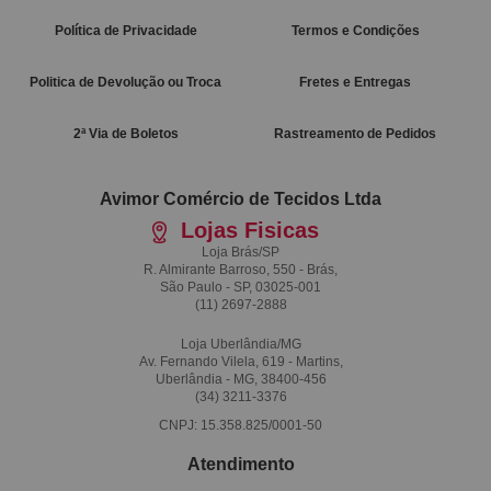
Política de Privacidade
Termos e Condições
Politica de Devolução ou Troca
Fretes e Entregas
2ª Via de Boletos
Rastreamento de Pedidos
Avimor Comércio de Tecidos Ltda
Lojas Fisicas
Loja Brás/SP
R. Almirante Barroso, 550 - Brás,
São Paulo - SP, 03025-001
(11)
2697-2888
Loja Uberlândia/MG
Av. Fernando Vilela, 619 - Martins,
Uberlândia - MG, 38400-456
(34)
3211-3376
CNPJ: 15.358.825/0001-50
Atendimento