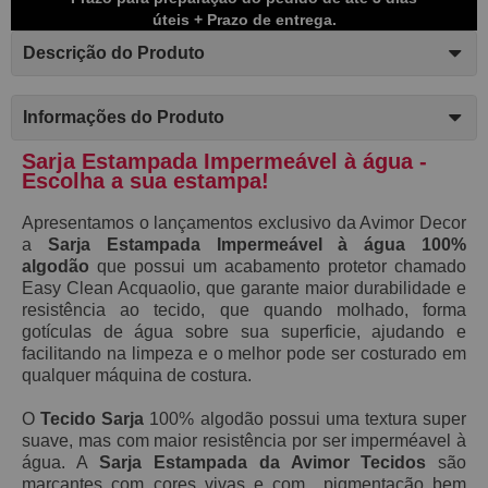
úteis + Prazo de entrega.
Descrição do Produto
Informações do Produto
Sarja Estampada Impermeável à água -
Escolha a sua estampa!
Apresentamos o lançamentos exclusivo da Avimor Decor
a
S
arja Estampada Impermeável à água 100%
algodão
que possui
um acabamento protetor chamado
E
asy C
lean Acquaolio,
que garante maior durabilidade e
resistência ao tecido, que
quando molhado,
forma
gotículas de água sobre sua superficie, ajudando e
facilitando na limpeza e o melhor pode ser costurado em
qualquer máquina de costura.
O
Tecido Sarja
100% algodão possui
uma textura super
suave, mas
com maior resistência por ser imperméavel à
água. A
Sarja Estampada da Avimor Tecidos
são
marcantes com cores vivas e com pigmentação bem