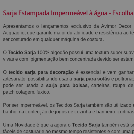
Sarja Estampada Impermeável à água - Escolha
Apresentamos o lançamentos exclusivo da Avimor Decor
Acquaolio,
que garante maior durabilidade e resistência ao t
ser costurado em qualquer máquina de costura.
O
Tecido Sarja
100% algodão possui
uma textura super sua
vivas e com pigmentação bem concentrada devido ser estamp
O
tecido sarja para decoração
é essencial e vem ganha
artesanato, possibilitando usar a
sarja para sofás
e poltrona
pode ser usada a
sarja para bolsas
, carteiras, roupa 
patch
colagem, fuxico.
Por ser impermeável, os Tecidos Sarja também são utilizad
banho, na confecção de jogos de cozinha e banheiro, cortinas
Uma Novidade é que a agora o
Tecido Sarja
também está s
fáceis de costurar e ao mesmo tempo resistentes e
com uma p