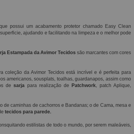
que possui
um acabamento protetor chamado E
asy C
lean
superficie, ajudando e facilitando na limpeza e o melhor pode
rja Estampada da Avimor Tecidos
são marcantes com cores
 coleção da Avimor Tecidos está incrível e é perfeita para
gos americanos, sousplats, toalhas, guardanapos, assim como
ços de
sarja
para realização de
Patchwork
, patch Aplique,
ção de caminhas de cachorros e Bandanas; o de Cama, mesa e
 de
tecidos para parede.
nsquitando estilistas de todo o mundo, por serem maleáveis,