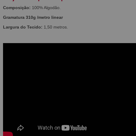
Composição:
100% Algodão.
Gramatura 310g /metro linear
Largura do Tecido:
1,50 metros.