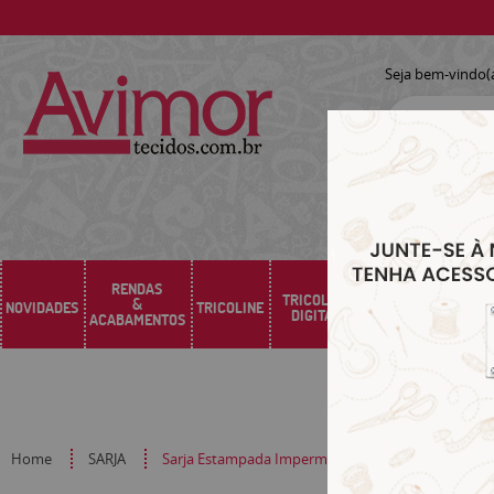
Seja bem-vindo(
RENDAS
TRICOLINE
&
NOVIDADES
TRICOLINE
SARJA
SINTÉTICO
DIGITAL
ACABAMENTOS
Home
SARJA
Sarja Estampada Impermeável Xadrez Moderno Co