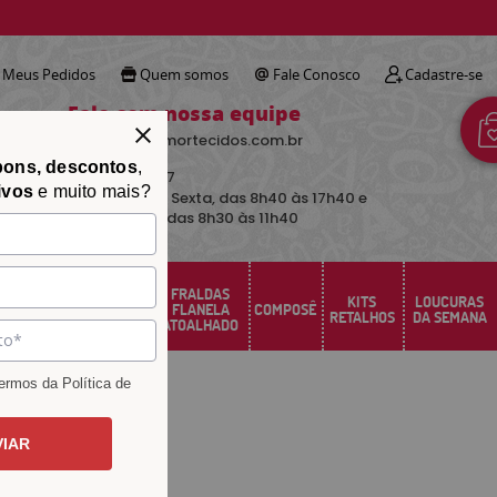
!
Meus Pedidos
Quem somos
Fale Conosco
Cadastre-se
Fale com nossa equipe
contato@avimortecidos.com.br
pons, descontos
,
(34)
3219-5157
ivos
e muito mais?
De Segunda a Sexta, das 8h40 às 17h40 e
aos sábados das 8h30 às 11h40
FRALDAS
FELTRO
KITS
LOUCURAS
PERCAL
FLANELA
COMPOSÊ
SANTA FÉ
RETALHOS
DA SEMANA
ATOALHADO
rmos da Política de
VIAR