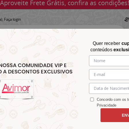
Aproveite Frete Grátis, confira as condições
a),
Faça login
Quer receber
cu
conteúdos
exclus
CHITA
CROCHÊ
AVIAMENTOS
TECIDOS
TECIDOS E
&
&
&
S
MATELASSÊ
PARA
MALHAS
CHITÃO
TRICÔ
ACESSÓRIOS
DECORAÇÃO
Concordo com os te
Privacidade
EN
lorido Azul 9100e4777