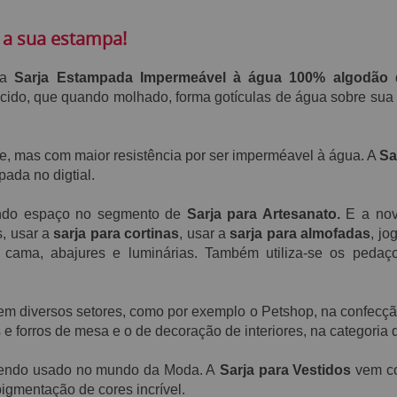
 a sua estampa!
 a
S
arja Estampada Impermeável à água 100% algodão
ecido, que
quando molhado,
forma gotículas de água sobre sua 
ve, mas
com maior resistência por ser imperméavel à água. A
Sa
ada no digtial.
ndo espaço no segmento de
Sarja para Artesanato.
E a nova
s, usar a
sarja para cortinas
, usar a
sarja para almofadas
, jo
de cama, abajures e luminárias. Também utiliza-se os peda
o em diversos setores, como por exemplo o Petshop, na confec
 e forros de mesa e o de decoração de interiores, na categoria
endo usado no mundo da Moda. A
S
arja
para Vestidos
vem co
igmentação de
cores
incrível.