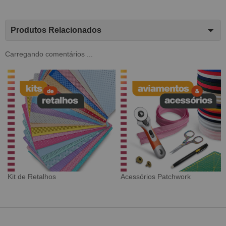
Produtos Relacionados
Carregando comentários ...
k
Tecido Digital
Sarja Impermeável