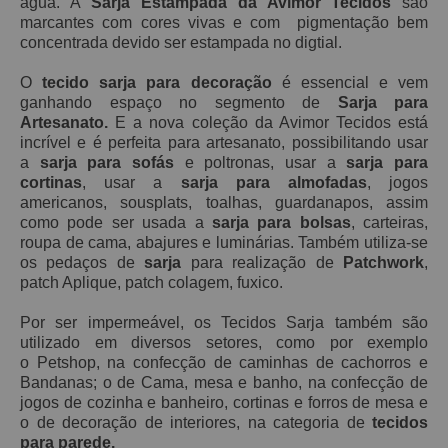
água. A
Sarja Estampada da Avimor Tecidos
são
marcantes com cores vivas e com pigmentação bem
concentrada devido ser estampada no digtial.
O
tecido sarja para decoração
é essencial e vem
ganhando espaço no segmento de
Sarja para
Artesanato.
E a nova coleção da Avimor Tecidos está
incrível e é perfeita para artesanato, possibilitando usar
a
sarja para sofás
e poltronas, usar a
sarja para
cortinas
, usar a
sarja para almofadas
, jogos
americanos, sousplats, toalhas, guardanapos, assim
como pode ser usada a
sarja para bolsas
, carteiras,
roupa de cama, abajures e luminárias. Também utiliza-se
os pedaços de
sarja
para realização de
Patchwork
,
patch Aplique, patch
colagem, fuxico.
Por ser impermeável, os Tecidos Sarja também são
utilizado em diversos setores, como por exemplo
o Petshop, na confecção de caminhas de cachorros e
Bandanas; o de Cama, mesa e banho, na confecção de
jogos de cozinha e banheiro, cortinas e forros de mesa e
o de decoração de interiores, na categoria de
tecidos
para parede.