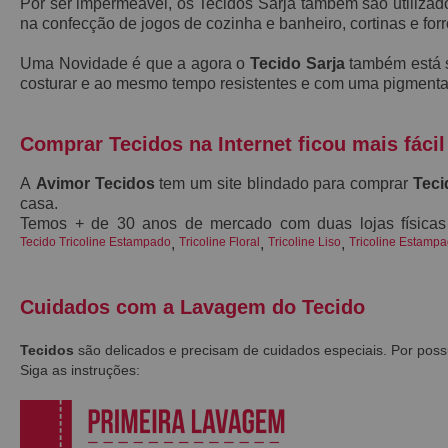
Por ser impermeável, os Tecidos Sarja também são utiliza
na confecção de jogos de cozinha e banheiro, cortinas e for
Uma Novidade é que a agora o
Tecido Sarja
também está 
costurar e ao mesmo tempo resistentes e
com uma pigmenta
Comprar Tecidos na Internet ficou mais fácil
A
Avimor Tecidos
tem um site blindado para comprar
Teci
casa.
Temos + de 30 anos de mercado com duas lojas física
Tecido Tricoline Estampado
,
Tricoline Floral
,
Tricoline Liso
,
Tricoline Estampad
Cuidados com a Lavagem do Tecido
Tecidos
são delicados e precisam de cuidados especiais. Por po
Siga as instruções: