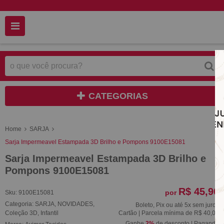
CATEGORIAS
Home
SARJA
Sarja Impermeavel Estampada 3D Brilho e Pompons 9100E15081
Sarja Impermeavel Estampada 3D Brilho e
Pompons 9100E15081
R$ 45,90
por
Sku:
9100E15081
Categoria:
SARJA
,
NOVIDADES
,
Boleto, Pix ou até 5x sem juros
Coleção 3D
,
Infantil
Cartão | Parcela mínima de R$ 40,00
Ganhe
2%
de desconto | Pagando