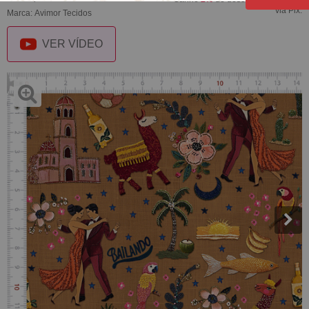
via Pix.
Marca:
Avimor Tecidos
VER VÍDEO