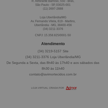
R. Almirante Barroso, 550 - Brás,
São Paulo - SP, 03025-001
(11)
2697-2888
Loja Uberlândia/MG
Av. Fernando Vilela, 619 - Martins,
Uberlândia - MG, 38400-456
(34)
3211-3376
CNPJ: 15.358.825/0001-50
Atendimento
(34)
3219-5157
(34)
3211-3376
De Segunda a Sexta, das 8h40 às 17h40 e aos sábados das
8h30 às 11h40
contato@avimortecidos.com.br
LOJA VIRTUAL CRIADA POR