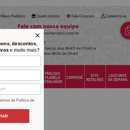
Meus Pedidos
Quem somos
Fale Conosco
Cadastre-se
Fale com nossa equipe
contato@avimortecidos.com.br
(34)
3219-5157
pons, descontos
,
De Segunda a Sexta, das 8h40 às 17h40 e
ivos
e muito mais?
aos sábados das 8h30 às 11h40
FRALDAS
FELTRO
KITS
LOUCURAS
PERCAL
FLANELA
COMPOSÊ
SANTA FÉ
RETALHOS
DA SEMANA
ATOALHADO
rmos da Política de
VIAR