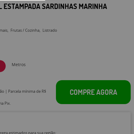
L ESTAMPADA SARDINHAS MARINHA
mais
Frutas / Cozinha
Listrado
Metros
COMPRE AGORA
tão | Parcela mínima de R$
a Pix.
trega estimados para sua região: