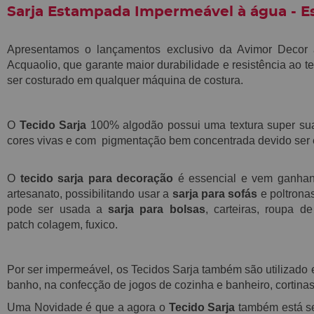
Sarja Estampada Impermeável à água - E
Apresentamos o lançamentos exclusivo da Avimor Decor
Acquaolio,
que garante maior durabilidade e resistência ao t
ser costurado em qualquer máquina de costura.
O
Tecido Sarja
100% algodão possui
uma textura super s
cores vivas e com pigmentação bem concentrada devido ser e
O
tecido sarja para decoração
é essencial e vem ganha
artesanato, possibilitando usar a
sarja para sofás
e poltrona
pode ser usada a
sarja para bolsas
, carteiras, roupa 
patch
colagem, fuxico.
Por ser impermeável, os Tecidos Sarja também são utilizad
banho, na confecção de jogos de cozinha e banheiro, cortinas
Uma Novidade é que a agora o
Tecido Sarja
também está s