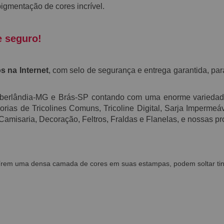
igmentação de
cores
incrível.
e seguro!
s na Internet
, com selo de segurança e entrega garantida, par
Uberlândia-MG e Brás-SP contando com uma enorme varieda
ias de Tricolines Comuns, Tricoline Digital, Sarja Impermeável
 Camisaria, Decoração, Feltros, Fraldas e Flanelas, e nossas
uírem uma densa camada de cores em suas estampas, podem soltar tin