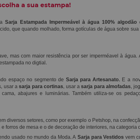
scolha a sua estampa!
 a
S
arja Estampada Impermeável à água 100% algodão
ecido, que
quando molhado,
forma gotículas de água sobre sua 
uave, mas
com maior resistência por ser imperméavel à água.
stampada no digtial.
ndo espaço no segmento de
Sarja para Artesanato.
E a nova
s, usar a
sarja para cortinas
, usar a
sarja para almofadas
, jo
de cama, abajures e luminárias. Também utiliza-se os peda
o em diversos setores, como por exemplo o Petshop, na confec
 e forros de mesa e o de decoração de interiores, na categoria
endo usado no mundo da Moda. A
S
arja
para Vestidos
vem co