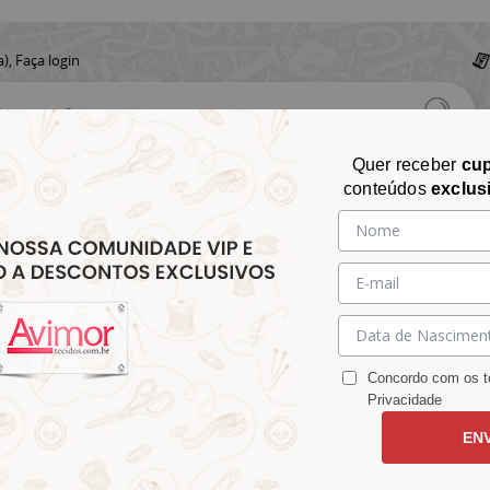
a),
Faça login
Quer receber
cu
conteúdos
exclus
CHITA
CROCHÊ
AVIAMENTOS
TECIDOS
TECIDOS E
&
&
&
S
MATELASSÊ
PARA
MALHAS
CHITÃO
TRICÔ
ACESSÓRIOS
DECORAÇÃO
Concordo com os te
Privacidade
EN
 9100E16145