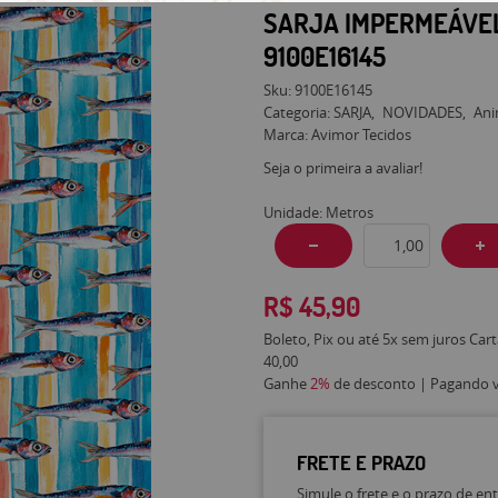
SARJA IMPERMEÁVE
9100E16145
Sku:
9100E16145
Categoria:
SARJA
NOVIDADES
Ani
Marca:
Avimor Tecidos
Seja o primeira a avaliar!
Unidade: Metros
R$ 45,90
Boleto, Pix ou até 5x sem juros Car
40,00
Ganhe
2%
de desconto | Pagando vi
FRETE E PRAZO
Simule o frete e o prazo de en