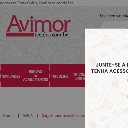
Aproveite Frete Grátis, confira as condições!
Seja bem-vindo(
RENDAS
TRICOLINE
&
NOVIDADES
TRICOLINE
SARJA
SINTÉTICO
DIGITAL
ACABAMENTOS
Home
SARJA
Sarja Impermeável Estampada Sardinhas Marinha