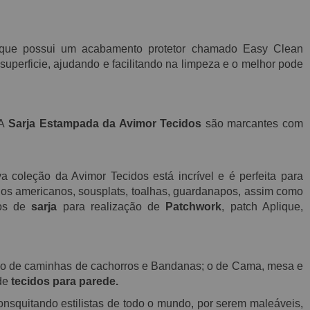
que possui
um acabamento protetor chamado E
asy C
lean
superficie, ajudando e facilitando na limpeza e o melhor pode
 A
Sarja Estampada da Avimor Tecidos
são marcantes com
 coleção da Avimor Tecidos está incrível e é perfeita para
gos americanos, sousplats, toalhas, guardanapos, assim como
ços de
sarja
para realização de
Patchwork
, patch Aplique,
ção de caminhas de cachorros e Bandanas; o de Cama, mesa e
 de
tecidos para parede.
nsquitando estilistas de todo o mundo, por serem maleáveis,