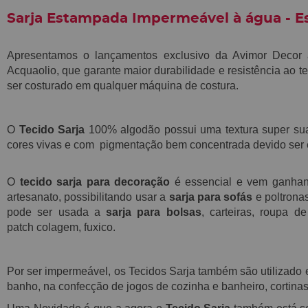
Sarja Estampada Impermeável à água - E
Apresentamos o lançamentos exclusivo da Avimor Decor
Acquaolio,
que garante maior durabilidade e resistência ao t
ser costurado em qualquer máquina de costura.
O
Tecido Sarja
100% algodão possui
uma textura super s
cores vivas e com pigmentação bem concentrada devido ser e
O
tecido sarja para decoração
é essencial e vem ganha
artesanato, possibilitando usar a
sarja para sofás
e poltrona
pode ser usada a
sarja para bolsas
, carteiras, roupa 
patch
colagem, fuxico.
Por ser impermeável, os Tecidos Sarja também são utilizad
banho, na confecção de jogos de cozinha e banheiro, cortinas