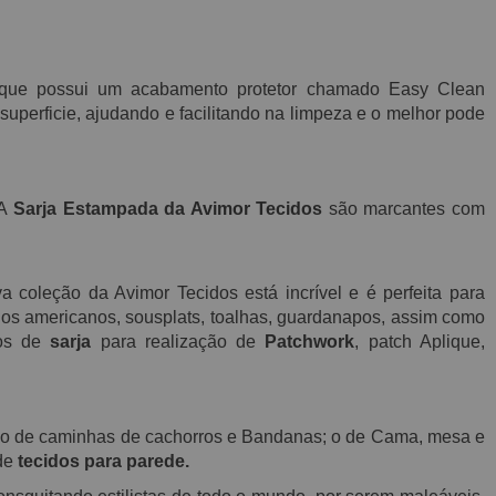
que possui
um acabamento protetor chamado E
asy C
lean
superficie, ajudando e facilitando na limpeza e o melhor pode
 A
Sarja Estampada da Avimor Tecidos
são marcantes com
 coleção da Avimor Tecidos está incrível e é perfeita para
gos americanos, sousplats, toalhas, guardanapos, assim como
ços de
sarja
para realização de
Patchwork
, patch Aplique,
ção de caminhas de cachorros e Bandanas; o de Cama, mesa e
 de
tecidos para parede.