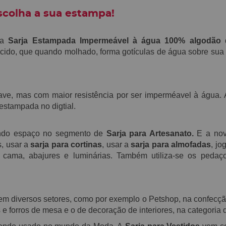
scolha a sua estampa!
 a
S
arja Estampada Impermeável à água 100% algodão
ecido, que
quando molhado,
forma gotículas de água sobre sua 
uave, mas
com maior resistência por ser imperméavel à água.
stampada no digtial.
ndo espaço no segmento de
Sarja para Artesanato.
E a nova
s, usar a
sarja para cortinas
, usar a
sarja para almofadas
, jo
de cama, abajures e luminárias. Também utiliza-se os peda
o em diversos setores, como por exemplo o Petshop, na confec
 e forros de mesa e o de decoração de interiores, na categoria