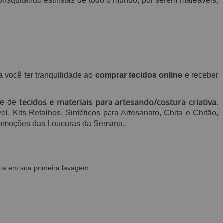
nsquitando estilistas de todo o mundo, por serem maleáveis,
a você ter tranquilidade ao
comprar tecidos online
e receber
tecidos e materiais para artesando/costura criativa
de de
.
, Kits Retalhos, Sintéticos para Artesanato, Chita e Chitão,
 promoções das Loucuras da Semana.
.
ta em sua primeira lavagem.