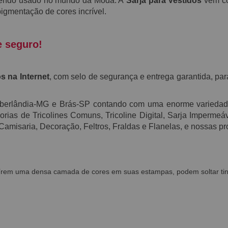
endo usado no mundo da Moda. A
S
arja
para Vestidos
vem co
igmentação de
cores
incrível.
e seguro!
s na Internet
, com selo de segurança e entrega garantida, par
Uberlândia-MG e Brás-SP contando com uma enorme varieda
ias de Tricolines Comuns, Tricoline Digital, Sarja Impermeável
 Camisaria, Decoração, Feltros, Fraldas e Flanelas, e nossas
uírem uma densa camada de cores em suas estampas, podem soltar tin