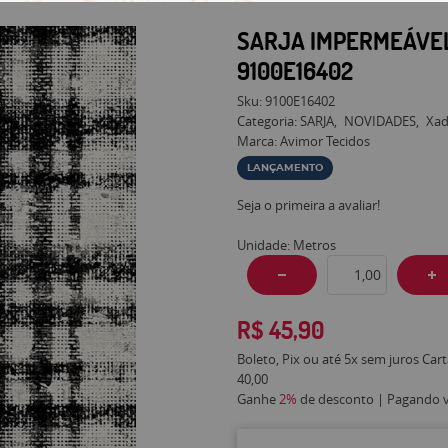
SARJA IMPERMEÁVE
9100E16402
Sku:
9100E16402
Categoria:
SARJA
NOVIDADES
Xad
Marca:
Avimor Tecidos
LANÇAMENTO
Seja o primeira a avaliar!
Unidade: Metros
R$ 45,90
Boleto, Pix ou até 5x sem juros Car
40,00
Ganhe
2%
de desconto | Pagando vi