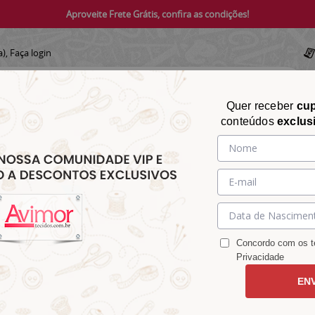
Aproveite Frete Grátis, confira as condições!
a),
Faça login
Quer receber
cu
conteúdos
exclus
CHITA
CROCHÊ
AVIAMENTOS
TECIDOS
TECIDOS E
&
&
&
S
MATELASSÊ
PARA
MALHAS
CHITÃO
TRICÔ
ACESSÓRIOS
DECORAÇÃO
Concordo com os te
Privacidade
EN
o 9100E16402