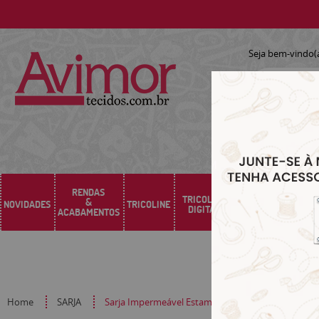
Seja bem-vindo(
RENDAS
TRICOLINE
&
NOVIDADES
TRICOLINE
SARJA
SINTÉTICO
DIGITAL
ACABAMENTOS
Home
SARJA
Sarja Impermeável Estampada Xadrez Tweed Pret