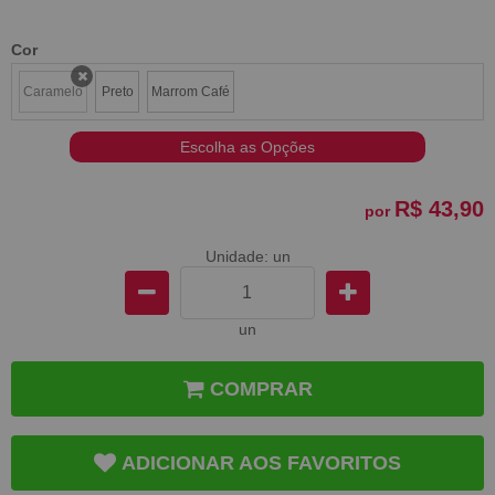
Cor
Caramelo
Preto
Marrom Café
x
Escolha as Opções
R$ 43,90
por
Unidade: un
un
COMPRAR
ADICIONAR AOS FAVORITOS