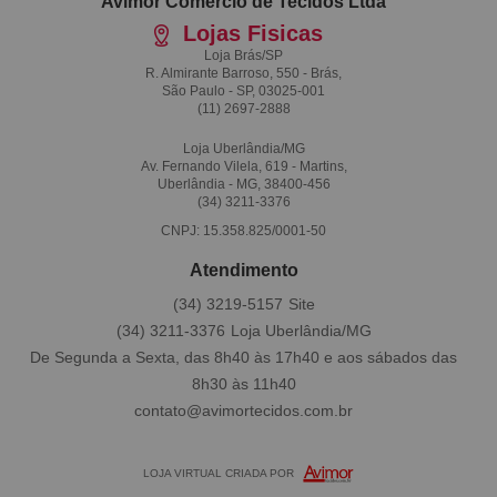
Avimor Comércio de Tecidos Ltda
Lojas Fisicas
Loja Brás/SP
R. Almirante Barroso, 550 - Brás,
São Paulo - SP, 03025-001
(11)
2697-2888
Loja Uberlândia/MG
Av. Fernando Vilela, 619 - Martins,
Uberlândia - MG, 38400-456
(34)
3211-3376
CNPJ: 15.358.825/0001-50
Atendimento
(34)
3219-5157
(34)
3211-3376
De Segunda a Sexta, das 8h40 às 17h40 e aos sábados das
8h30 às 11h40
contato@avimortecidos.com.br
LOJA VIRTUAL CRIADA POR