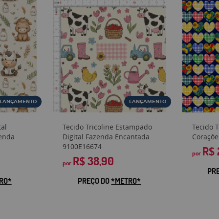
LANÇAMENTO
LANÇAMENTO
tal
Tecido Tricoline Estampado
Tecido 
zenda
Digital Fazenda Encantada
Coraçõe
9100E16674
R$ 
por
R$ 38,90
por
PR
RO*
PREÇO DO
*METRO*