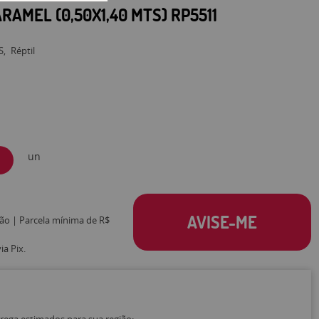
RAMEL (0,50X1,40 MTS) RP5511
S
Réptil
un
AVISE-ME
tão | Parcela mínima de R$
a Pix.