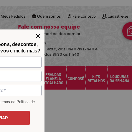
Meus Pedidos
Quem somos
Fale Conosco
Cadastre-se
Fale com nossa equipe
contato@avimortecidos.com.br
(34)
3219-5157
pons, descontos
,
De Segunda a Sexta, das 8h40 às 17h40 e
ivos
e muito mais?
aos sábados das 8h30 às 11h40
FRALDAS
FELTRO
KITS
LOUCURAS
PERCAL
FLANELA
COMPOSÊ
SANTA FÉ
RETALHOS
DA SEMANA
ATOALHADO
rmos da Política de
VIAR