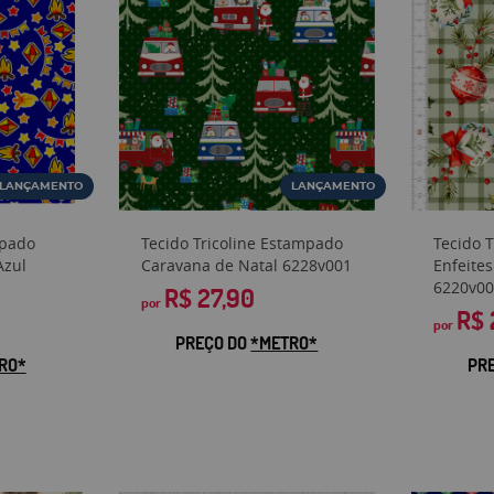
LANÇAMENTO
LANÇAMENTO
mpado
Tecido Tricoline Estampado
Tecido 
Azul
Caravana de Natal 6228v001
Enfeites
6220v00
R$ 27,90
por
R$ 
por
PREÇO DO
*METRO*
RO*
PR