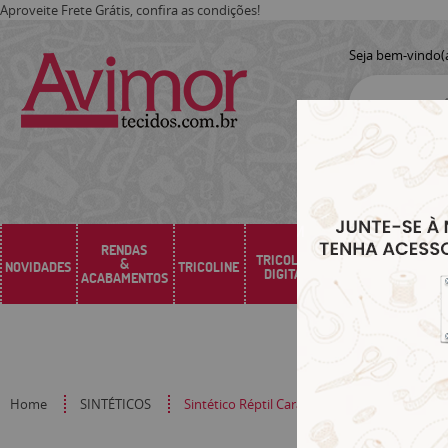
Aproveite Frete Grátis, confira as condições!
Seja bem-vindo(
RENDAS
TRICOLINE
&
NOVIDADES
TRICOLINE
SARJA
SINTÉTICO
DIGITAL
ACABAMENTOS
Home
SINTÉTICOS
Sintético Réptil Caramel (0,50X1,40 MTS) RP