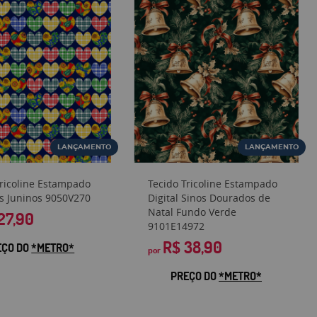
LANÇAMENTO
LANÇAMENTO
Tricoline Estampado
Tecido Tricoline Estampado
s Juninos 9050V270
Digital Sinos Dourados de
Natal Fundo Verde
27,90
9101E14972
R$ 38,90
EÇO DO
*METRO*
por
PREÇO DO
*METRO*