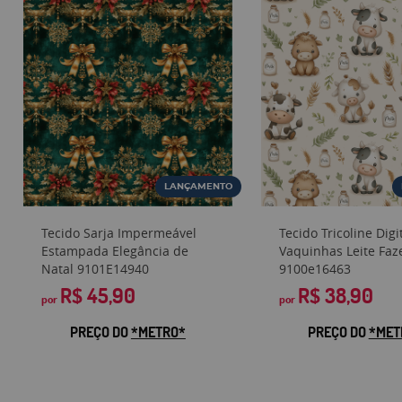
LANÇAMENTO
Tecido Sarja Impermeável
Tecido Tricoline Digi
Estampada Elegância de
Vaquinhas Leite Fa
Natal 9101E14940
9100e16463
R$ 45,90
R$ 38,90
por
por
PREÇO DO
*METRO*
PREÇO DO
*MET