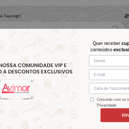
a),
Faça login
Quer receber
cu
conteúdos
exclus
CHITA
CROCHÊ
AVIAMENTOS
TECIDOS
TECIDOS E
&
&
&
S
MATELASSÊ
PARA
MALHAS
CHITÃO
TRICÔ
ACESSÓRIOS
DECORAÇÃO
Concordo com os te
Privacidade
EN
5511