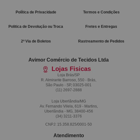
Política de Privacidade
Termos e Condições
Politica de Devolução ou Troca
Fretes e Entregas
2ª Via de Boletos
Rastreamento de Pedidos
Avimor Comércio de Tecidos Ltda
Lojas Fisicas
Loja Brás/SP
R. Almirante Barroso, 550 - Brás,
São Paulo - SP, 03025-001
(11)
2697-2888
Loja Uberlândia/MG
Av. Fernando Vilela, 619 - Martins,
Uberlândia - MG, 38400-456
(34)
3211-3376
CNPJ: 15.358.825/0001-50
Atendimento