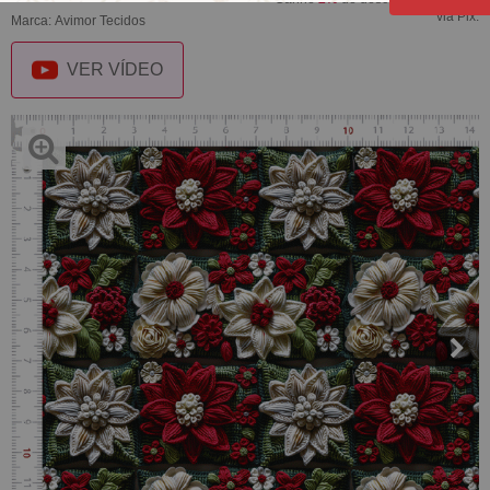
via Pix.
Marca:
Avimor Tecidos
VER VÍDEO