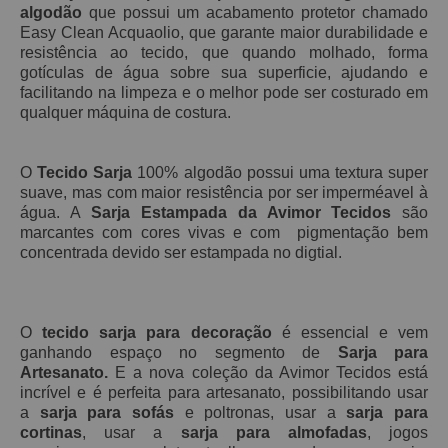
algodão
que possui
um acabamento protetor chamado
E
asy C
lean Acquaolio,
que garante maior durabilidade e
resistência ao tecido, que
quando molhado,
forma
gotículas de água sobre sua superficie, ajudando e
facilitando na limpeza e o melhor pode ser costurado em
qualquer máquina de costura.
O
Tecido Sarja
100% algodão possui
uma textura super
suave, mas
com maior resistência por ser imperméavel à
água. A
Sarja Estampada da Avimor Tecidos
são
marcantes com cores vivas e com pigmentação bem
concentrada devido ser estampada no digtial.
O
tecido sarja para decoração
é essencial e vem
ganhando espaço no segmento de
Sarja para
Artesanato.
E a nova coleção da Avimor Tecidos está
incrível e é perfeita para artesanato, possibilitando usar
a
sarja para sofás
e poltronas, usar a
sarja para
cortinas
, usar a
sarja para almofadas
, jogos