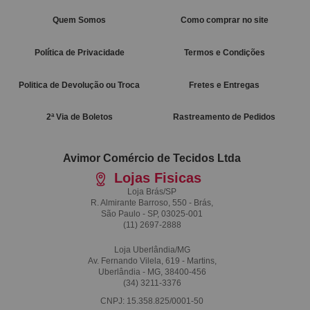
Quem Somos
Como comprar no site
Política de Privacidade
Termos e Condições
Politica de Devolução ou Troca
Fretes e Entregas
2ª Via de Boletos
Rastreamento de Pedidos
Avimor Comércio de Tecidos Ltda
Lojas Fisicas
Loja Brás/SP
R. Almirante Barroso, 550 - Brás,
São Paulo - SP, 03025-001
(11)
2697-2888
Loja Uberlândia/MG
Av. Fernando Vilela, 619 - Martins,
Uberlândia - MG, 38400-456
(34)
3211-3376
CNPJ: 15.358.825/0001-50