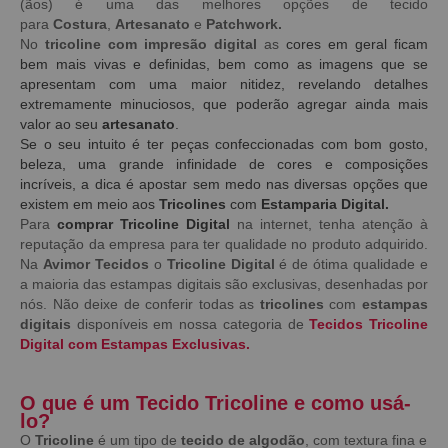
(ãos) é uma das melhores opções de tecido
para
Costura
,
Artesanato
e
Patchwork.
No
tricoline com impresão digital
as
cores em geral ficam
bem mais vivas e definidas, bem como as imagens que se
apresentam com uma maior nitidez, revelando detalhes
extremamente minuciosos, que poderão agregar ainda mais
valor ao seu
artesanato
.
Se o seu intuito é ter peças confeccionadas com bom gosto,
beleza, uma grande infinidade de cores e composições
incríveis, a dica é apostar sem medo nas diversas opções que
existem em meio aos
Tricolines
com
Estamparia Digital.
Para
comprar Tricoline Digital
na internet, tenha atenção à
reputação da empresa para ter qualidade no produto adquirido.
Na
Avimor Tecidos
o
Tricoline Digital
é de ótima qualidade e
a maioria das estampas digitais são exclusivas, desenhadas por
nós. Não deixe de conferir todas as
tricolines
com
estampas
digitais
disponíveis em nossa categoria de
Tecidos Tricoline
Digital com Estampas Exclusivas.
O que é um Tecido Tricoline e como usá-
lo?
O
Tricoline
é um tipo de
tecido de algodão
, com textura fina e