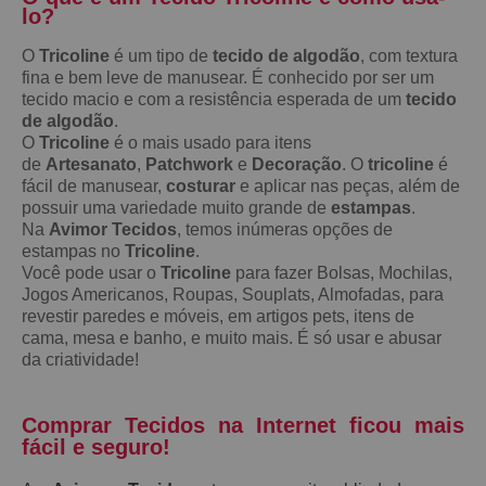
lo?
O
Tricoline
é um tipo de
tecido de algodão
, com textura
fina e bem leve de manusear. É conhecido por ser um
tecido macio e com a resistência esperada de um
tecido
de algodão
.
O
Tricoline
é o mais usado para itens
de
Artesanato
,
Patchwork
e
Decoração
. O
tricoline
é
fácil de manusear,
costurar
e aplicar nas peças, além de
possuir uma variedade muito grande de
estampas
.
Na
Avimor Tecidos
, temos inúmeras opções de
estampas no
Tricoline
.
Você pode usar o
Tricoline
para fazer Bolsas, Mochilas,
Jogos Americanos, Roupas, Souplats, Almofadas, para
revestir paredes e móveis, em artigos pets, itens de
cama, mesa e banho, e muito mais. É só usar e abusar
da criatividade!
Comprar Tecidos na Internet ficou mais
fácil e seguro!