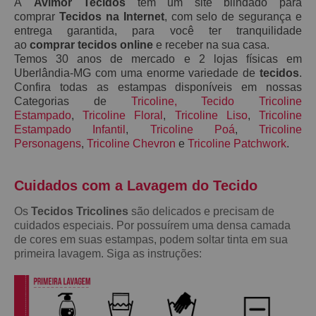
A
Avimor Tecidos
tem um site blindado para
comprar
Tecidos na Internet
, com selo de segurança e
entrega garantida, para você ter tranquilidade
ao
comprar tecidos online
e receber na sua casa.
Temos 30 anos de mercado e 2 lojas físicas em
Uberlândia-MG com uma enorme variedade de
tecidos
.
Confira todas as estampas disponíveis em nossas
Categorias de
Tricoline
,
Tecido Tricoline
Estampado
,
Tricoline Floral
,
Tricoline Liso
,
Tricoline
Estampado Infantil
,
Tricoline Poá
,
Tricoline
Personagens
,
Tricoline Chevron
e
Tricoline Patchwork
.
Cuidados com a Lavagem do Teci
do
Os
Tecidos Tricolines
são delicados e precisam de
cuidados especiais. Por possuírem uma densa camada
de cores em suas estampas, podem soltar tinta em sua
primeira lavagem. Siga as instruções: