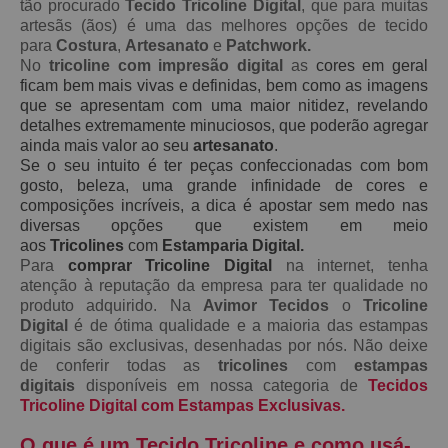
tão procurado
Tecido
Tricoline Digital
, que para muitas
artesãs (ãos) é uma das melhores opções de tecido
para
Costura
,
Artesanato
e
Patchwork.
No
tricoline com impresão digital
as
cores em geral
ficam bem mais vivas e definidas, bem como as imagens
que se apresentam com uma maior nitidez, revelando
detalhes extremamente minuciosos, que poderão agregar
ainda mais valor ao seu
artesanato
.
Se o seu intuito é ter peças confeccionadas com bom
gosto, beleza, uma grande infinidade de cores e
composições incríveis, a dica é apostar sem medo nas
diversas opções que existem em meio
aos
Tricolines
com
Estamparia Digital.
Para
comprar Tricoline Digital
na internet, tenha
atenção à reputação da empresa para ter qualidade no
produto adquirido. Na
Avimor Tecidos
o
Tricoline
Digital
é de ótima qualidade e a maioria das estampas
digitais são exclusivas, desenhadas por nós. Não deixe
de conferir todas as
tricolines
com
estampas
digitais
disponíveis em nossa categoria de
Tecidos
Tricoline Digital com Estampas Exclusivas.
O que é um Tecido Tricoline e como usá-