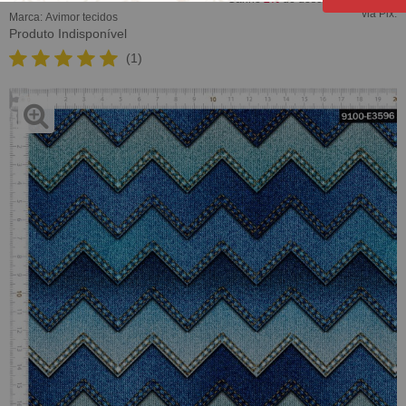
via Pix.
Marca:
Avimor tecidos
Produto Indisponível
(1)