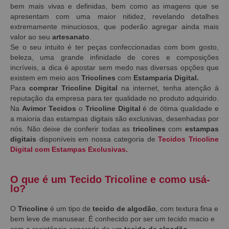
bem mais vivas e definidas, bem como as imagens que se
apresentam com uma maior nitidez, revelando detalhes
extremamente minuciosos, que poderão agregar ainda mais
valor ao seu
artesanato
.
Se o seu intuito é ter peças confeccionadas com bom gosto,
beleza, uma grande infinidade de cores e composições
incríveis, a dica é apostar sem medo nas diversas opções que
existem em meio aos
Tricolines
com
Estamparia Digital.
Para
comprar Tricoline Digital
na internet, tenha atenção à
reputação da empresa para ter qualidade no produto adquirido.
Na
Avimor Tecidos
o
Tricoline Digital
é de ótima qualidade e
a maioria das estampas digitais são exclusivas, desenhadas por
nós. Não deixe de conferir todas as
tricolines
com
estampas
digitais
disponíveis em nossa categoria de
Tecidos Tricoline
Digital com Estampas Exclusivas.
O que é um Tecido Tricoline e como usá-
lo?
O
Tricoline
é um tipo de
tecido de algodão
, com textura fina e
bem leve de manusear. É conhecido por ser um tecido macio e
com a resistência esperada de um
tecido de algodão
.