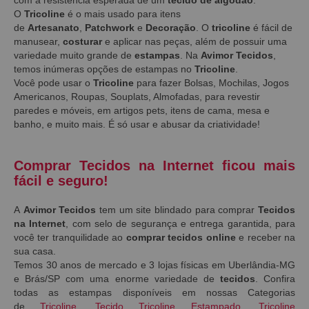
O
Tricoline
é o mais usado para itens
de
Artesanato
,
Patchwork
e
Decoração
. O
tricoline
é fácil de
manusear,
costurar
e aplicar nas peças, além de possuir uma
variedade muito grande de
estampas
. Na
Avimor Tecidos
,
temos inúmeras opções de estampas no
Tricoline
.
Você pode usar o
Tricoline
para fazer Bolsas, Mochilas, Jogos
Americanos, Roupas, Souplats, Almofadas, para revestir
paredes e móveis, em artigos pets, itens de cama, mesa e
banho, e muito mais. É só usar e abusar da criatividade!
Comprar Tecidos na Internet ficou mais
fácil e seguro!
A
Avimor Tecidos
tem um site blindado para comprar
Tecidos
na Internet
, com selo de segurança e entrega garantida, para
você ter tranquilidade ao
comprar tecidos online
e receber na
sua casa.
Temos 30 anos de mercado e 3 lojas físicas em Uberlândia-MG
e Brás/SP com uma enorme variedade de
tecidos
. Confira
todas as estampas disponíveis em nossas Categorias
de
Tricoline
,
Tecido Tricoline Estampado
,
Tricoline